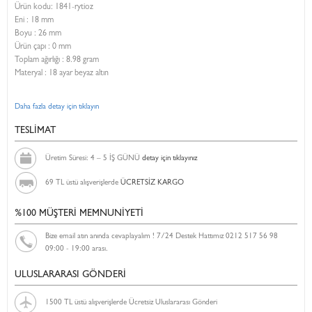
Ürün kodu:
1841-rytioz
Eni :
18 mm
Boyu :
26 mm
Ürün çapı : 0 mm
Toplam ağırlığı : 8.98 gram
Materyal : 18 ayar beyaz altın
Daha fazla detay için tıklayın
TESLİMAT
Üretim Süresi: 4 – 5 İŞ GÜNÜ
detay için tıklayınız
69 TL üstü alışverişlerde
ÜCRETSİZ KARGO
%100 MÜŞTERİ MEMNUNİYETİ
Bize email atın anında cevaplayalım ! 7/24 Destek Hattımız 0212 517 56 98
09:00 - 19:00 arası.
ULUSLARARASI GÖNDERİ
1500 TL üstü alışverişlerde Ücretsiz Uluslararası Gönderi