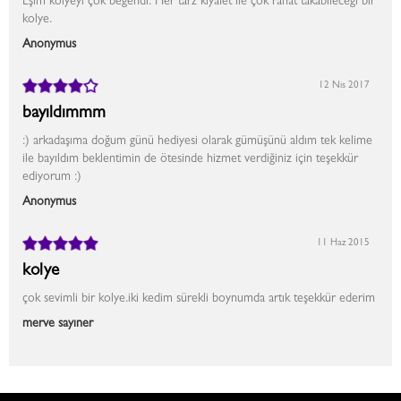
Eşim kolyeyi çok beğendi. Her tarz kıyafet ile çok rahat takabileceği bir
kolye.
Anonymus
12 Nis 2017
bayıldımmm
:) arkadaşıma doğum günü hediyesi olarak gümüşünü aldım tek kelime
ile bayıldım beklentimin de ötesinde hizmet verdiğiniz için teşekkür
ediyorum :)
Anonymus
11 Haz 2015
kolye
çok sevimli bir kolye.iki kedim sürekli boynumda artık teşekkür ederim
merve sayıner