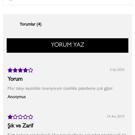
Yorumlar (4)
YORUM YAZ
5 Eyl 2020
Yorum
Mor takıyı kesinlikle öneriyorum özellikle psketleme çok gğzel
Anonymus
24 Ara 2019
Şık ve Zarif