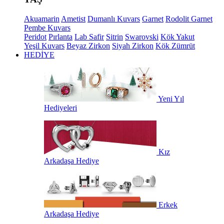
Akuamarin
Ametist
Dumanlı Kuvars
Garnet
Rodolit Garnet
Pembe Kuvars
Peridot
Pırlanta
Lab Safir
Sitrin
Swarovski
Kök Yakut
Yeşil Kuvars
Beyaz Zirkon
Siyah Zirkon
Kök Zümrüt
HEDİYE
Yeni Yıl
Hediyeleri
Kız
Arkadaşa Hediye
Erkek
Arkadaşa Hediye