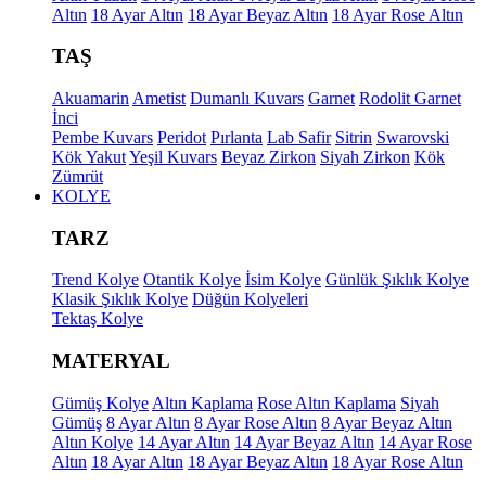
Altın
18 Ayar Altın
18 Ayar Beyaz Altın
18 Ayar Rose Altın
TAŞ
Akuamarin
Ametist
Dumanlı Kuvars
Garnet
Rodolit Garnet
İnci
Pembe Kuvars
Peridot
Pırlanta
Lab Safir
Sitrin
Swarovski
Kök Yakut
Yeşil Kuvars
Beyaz Zirkon
Siyah Zirkon
Kök
Zümrüt
KOLYE
TARZ
Trend Kolye
Otantik Kolye
İsim Kolye
Günlük Şıklık Kolye
Klasik Şıklık Kolye
Düğün Kolyeleri
Tektaş Kolye
MATERYAL
Gümüş Kolye
Altın Kaplama
Rose Altın Kaplama
Siyah
Gümüş
8 Ayar Altın
8 Ayar Rose Altın
8 Ayar Beyaz Altın
Altın Kolye
14 Ayar Altın
14 Ayar Beyaz Altın
14 Ayar Rose
Altın
18 Ayar Altın
18 Ayar Beyaz Altın
18 Ayar Rose Altın