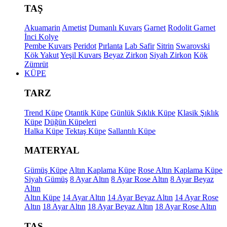
TAŞ
Akuamarin
Ametist
Dumanlı Kuvars
Garnet
Rodolit Garnet
İnci Kolye
Pembe Kuvars
Peridot
Pırlanta
Lab Safir
Sitrin
Swarovski
Kök Yakut
Yeşil Kuvars
Beyaz Zirkon
Siyah Zirkon
Kök
Zümrüt
KÜPE
TARZ
Trend Küpe
Otantik Küpe
Günlük Şıklık Küpe
Klasik Şıklık
Küpe
Düğün Küpeleri
Halka Küpe
Tektaş Küpe
Sallantılı Küpe
MATERYAL
Gümüş Küpe
Altın Kaplama Küpe
Rose Altın Kaplama Küpe
Siyah Gümüş
8 Ayar Altın
8 Ayar Rose Altın
8 Ayar Beyaz
Altın
Altın Küpe
14 Ayar Altın
14 Ayar Beyaz Altın
14 Ayar Rose
Altın
18 Ayar Altın
18 Ayar Beyaz Altın
18 Ayar Rose Altın
TAŞ