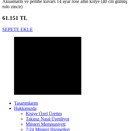
Akuamarin ve pembe kuvars 14 ayar rose altın kolye (40 cm gümüş
rolo zincir)
61.151 TL
SEPETE EKLE
Tasarımlarım
Hakkımızda
Kişiye Özel Üretim
Takınız Nasıl Üretiliyor
Müşteri Memnuniyeti
7/24 Müşteri Hizmetleri