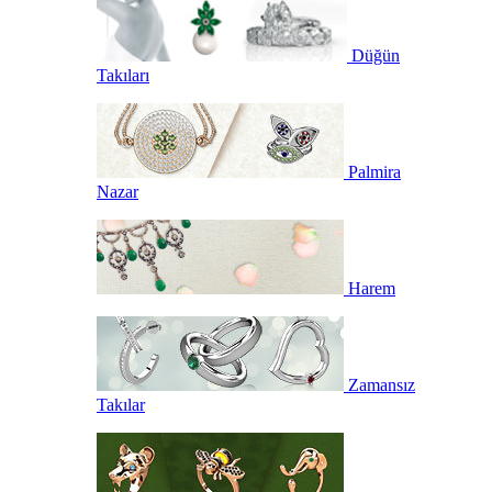
Düğün
Takıları
Palmira
Nazar
Harem
Zamansız
Takılar