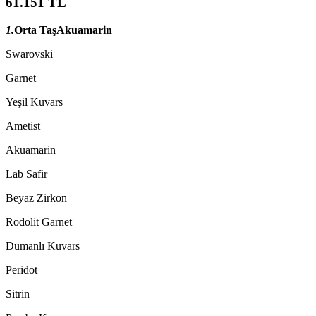
61.151 TL
1.
Orta Taş
Akuamarin
Swarovski
Garnet
Yeşil Kuvars
Ametist
Akuamarin
Lab Safir
Beyaz Zirkon
Rodolit Garnet
Dumanlı Kuvars
Peridot
Sitrin