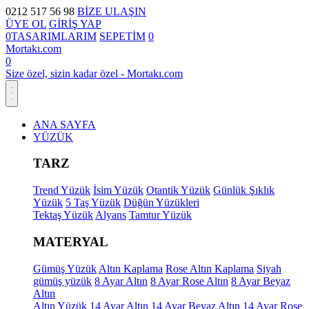
0212 517 56 98
BİZE ULAŞIN
ÜYE OL
GİRİŞ YAP
0
TASARIMLARIM
SEPETİM
0
Mortakı.com
0
Size özel, sizin kadar özel - Mortakı.com
ANA SAYFA
YÜZÜK
TARZ
Trend Yüzük
İsim Yüzük
Otantik Yüzük
Günlük Şıklık
Yüzük
5 Taş Yüzük
Düğün Yüzükleri
Tektaş Yüzük
Alyans
Tamtur Yüzük
MATERYAL
Gümüş Yüzük
Altın Kaplama
Rose Altın Kaplama
Siyah
gümüş yüzük
8 Ayar Altın
8 Ayar Rose Altın
8 Ayar Beyaz
Altın
Altın Yüzük
14 Ayar Altın
14 Ayar Beyaz Altın
14 Ayar Rose