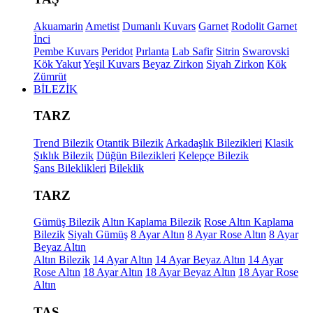
Akuamarin
Ametist
Dumanlı Kuvars
Garnet
Rodolit Garnet
İnci
Pembe Kuvars
Peridot
Pırlanta
Lab Safir
Sitrin
Swarovski
Kök Yakut
Yeşil Kuvars
Beyaz Zirkon
Siyah Zirkon
Kök
Zümrüt
BİLEZİK
TARZ
Trend Bilezik
Otantik Bilezik
Arkadaşlık Bilezikleri
Klasik
Şıklık Bilezik
Düğün Bilezikleri
Kelepçe Bilezik
Şans Bileklikleri
Bileklik
TARZ
Gümüş Bilezik
Altın Kaplama Bilezik
Rose Altın Kaplama
Bilezik
Siyah Gümüş
8 Ayar Altın
8 Ayar Rose Altın
8 Ayar
Beyaz Altın
Altın Bilezik
14 Ayar Altın
14 Ayar Beyaz Altın
14 Ayar
Rose Altın
18 Ayar Altın
18 Ayar Beyaz Altın
18 Ayar Rose
Altın
TAŞ