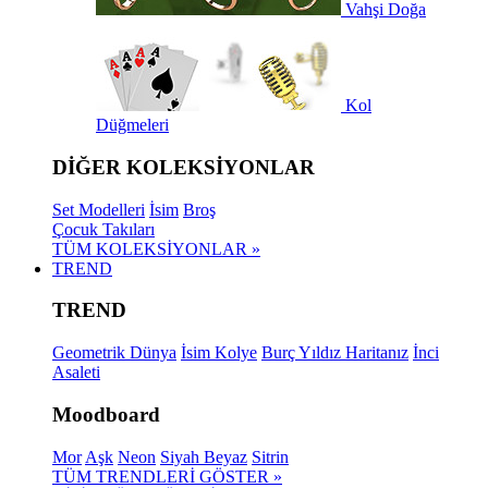
Vahşi Doğa
Kol
Düğmeleri
DİĞER KOLEKSİYONLAR
Set Modelleri
İsim
Broş
Çocuk Takıları
TÜM KOLEKSİYONLAR »
TREND
TREND
Geometrik Dünya
İsim Kolye
Burç Yıldız Haritanız
İnci
Asaleti
Moodboard
Mor
Aşk
Neon
Siyah Beyaz
Sitrin
TÜM TRENDLERİ GÖSTER »