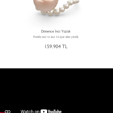
Dönence İnci Yüzük
Pembe inci ve inci 14 ayar altın yüzük
159.904 TL