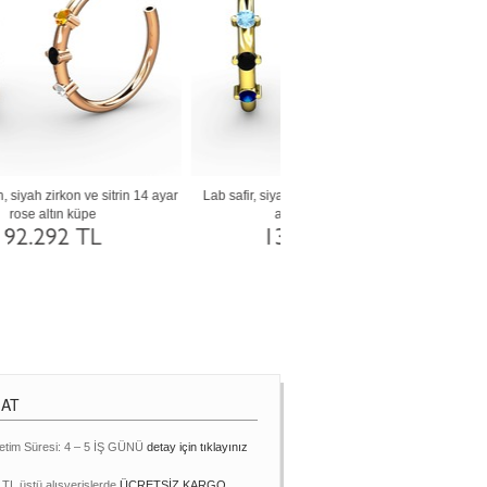
 14
Akuamarin, rodolit garnet ve peridot 18
Rodolit garnet, kök yakut ve pe
ayar beyaz altın küpe
ayar rose altın küpe
130.744 TL
130.759 TL
MAT
etim Süresi: 4 – 5 İŞ GÜNÜ
detay için tıklayınız
 TL üstü alışverişlerde
ÜCRETSİZ KARGO