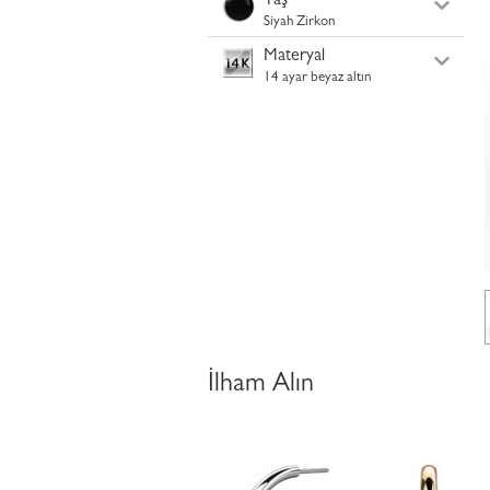
Taş
Siyah Zirkon
Materyal
14 ayar beyaz altın
İlham Alın