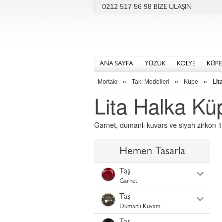
0212 517 56 98
BİZE ULAŞIN
ANA SAYFA
YÜZÜK
KOLYE
KÜPE
»
»
»
Mortakı
Takı Modelleri
Küpe
Lit
Lita Halka Kü
Garnet, dumanlı kuvars ve siyah zirkon 1
Hemen Tasarla
Taş
Garnet
Taş
Dumanlı Kuvars