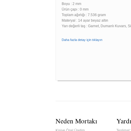
Boyu :
2 mm
Ürün çapı : 0 mm
Toplam ağırlığı : 7.536 gram
Materyal : 14 ayar beyaz altın
Yarı değerli taş : Garnet, Dumanlı Kuvars, S
Daha fazla detay için tıklayın
Neden Mortakı
Yard
Kişiye Özel Üretim
Teslimat 