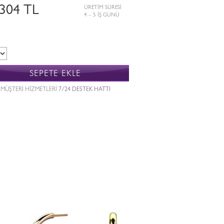
.304 TL
ÜRETİM SÜRESİ
4 – 5 İŞ GÜNÜ
SEPETE EKLE
MÜŞTERİ HİZMETLERİ
7/24 DESTEK HATTI