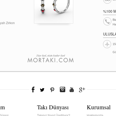
%100 
Bi
iyah Zirkon
Ha
ULUSL
15
Gö
ım
Takı Dünyası
Kurumsal
Süresi
Takınız Nasıl Üretiliyor?
Hakkımızda