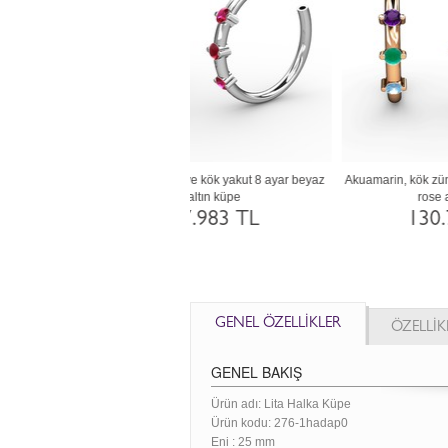
kon, siyah zirkon ve sitrin 14 ayar
Lab safir, siyah zirkon ve akuamarin 18
rose altın küpe
ayar altın küpe
92.292 TL
130.744 TL
GENEL ÖZELLİKLER
ÖZELLİK
GENEL BAKIŞ
Ürün adı: Lita Halka Küpe
Ürün kodu:
276-1hadap0
Eni :
25 mm