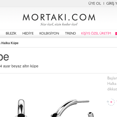
ÜYE OL
GİRİŞ 
BİLEZİK
HEDİYE
KOLEKSİYON
TREND
KİŞİYE ÖZEL ÜRETİM
a Halka Küpe
pe
4 ayar beyaz altın küpe
Başlan
Halka 
dikkat