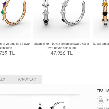
Kök yakut, peridot ve sitrin 14 ayar altın
Yeşil kuvars, swarovski ve beyaz zirkon
küpe
ayar beyaz altın küpe
92.328 TL
92.292 TL
LER
YORUMLAR
TESLİ
Ür
69