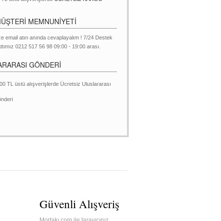
MÜŞTERİ MEMNUNİYETİ
ze email atın anında cevaplayalım ! 7/24 Destek
ttımız 0212 517 56 98 09:00 - 19:00 arası.
ARARASI GÖNDERİ
00 TL üstü alışverişlerde Ücretsiz Uluslararası
nderi
Güvenli Alışveriş
Mortakı.com ile tarayıcınız