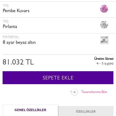
TAŞ
Pembe Kuvars
TAŞ
Pırlanta
MATERYAL
8 ayar beyaz altın
Üretim Süresi
81.032 TL
4 – 5 i̇ş günü
SEPETE EKLE
Tasarımlarıma Ekle
GENEL ÖZELLİKLER
ÖZELLİKLER