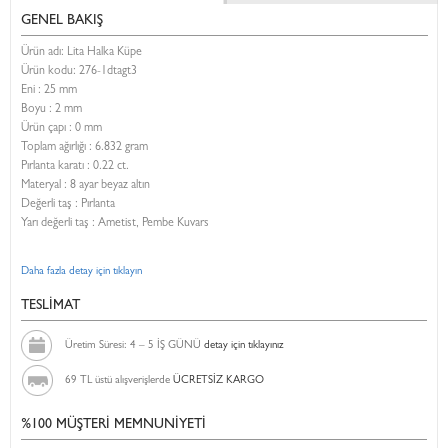
GENEL BAKIŞ
Ürün adı: Lita Halka Küpe
Ürün kodu:
276-1dtagt3
Eni :
25 mm
Boyu :
2 mm
Ürün çapı : 0 mm
Toplam ağırlığı : 6.832 gram
Pırlanta karatı : 0.22 ct.
Materyal : 8 ayar beyaz altın
Değerli taş : Pırlanta
Yarı değerli taş : Ametist, Pembe Kuvars
Daha fazla detay için tıklayın
TESLİMAT
Üretim Süresi: 4 – 5 İŞ GÜNÜ
detay için tıklayınız
69 TL üstü alışverişlerde
ÜCRETSİZ KARGO
%100 MÜŞTERİ MEMNUNİYETİ