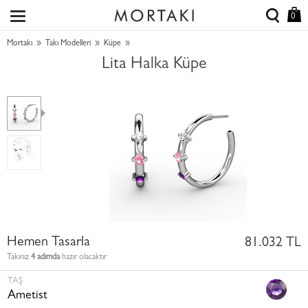
0
»
»
»
Mortakı
Takı Modelleri
Küpe
Lita Halka Küpe
Hemen Tasarla
81.032 TL
Takınız
4 adımda
hazır olacaktır
TAŞ
Ametist