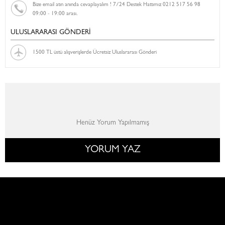
Bize email atın anında cevaplayalım ! 7/24 Destek Hattımız 0212 517 56 98
09:00 - 19:00 arası.
ULUSLARARASI GÖNDERİ
1500 TL üstü alışverişlerde Ücretsiz Uluslararası Gönderi
Henüz Yorum Yapılmamış
YORUM YAZ