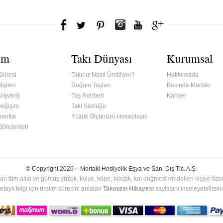
ım
Takı Dünyası
Kurumsal
Süresi
Takınız Nasıl Üretiliyor?
Hakkımızda
lgileri
Doğum Taşları
Basında Mortakı
lışveriş
Taş Rehberi
Kariyer
Değişim
Takı Sözlüğü
antisi
Yüzük Ölçünüzü Hesaplayın
 Gönderileri
© Copyright 2026 –
Mortaki Hediyelik Eşya ve San. Dış Tic. A.Ş.
an tüm altın ve gümüş yüzük, kolye, küpe, bilezik, kol düğmesi modelleri kişiye özel 
etaylı bilgi için üretim sürecini anlatan
Takınızın Hikayesi
sayfasını inceleyebilirsini