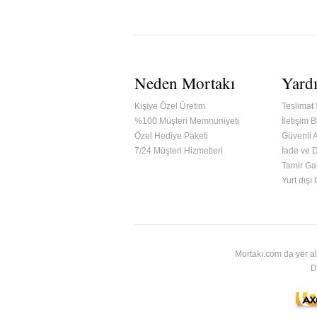
Neden Mortakı
Yard
Kişiye Özel Üretim
Teslimat 
%100 Müşteri Memnuniyeti
İletişim Bi
Özel Hediye Paketi
Güvenli A
7/24 Müşteri Hizmetleri
İade ve 
Tamir Gar
ified & Secured Godaddy
Yurt dışı
Mortakı.com da yer al
D