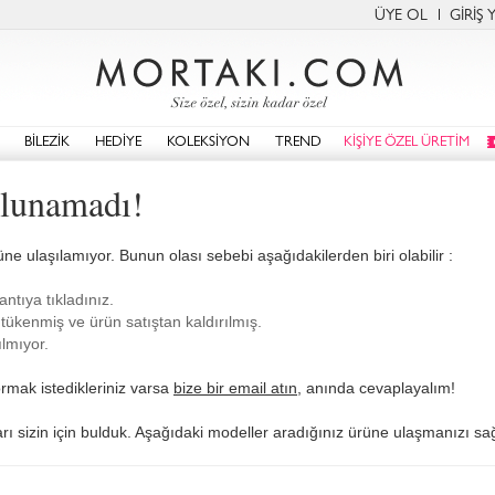
ÜYE OL
GİRİŞ 
BİLEZİK
HEDİYE
KOLEKSİYON
TREND
KİŞİYE ÖZEL ÜRETİM
ulunamadı!
üne ulaşılamıyor. Bunun olası sebebi aşağıdakilerden biri olabilir :
antıya tıkladınız.
tükenmiş ve ürün satıştan kaldırılmış.
lmıyor.
rmak istedikleriniz varsa
bize bir email atın
, anında cevaplayalım!
ları sizin için bulduk. Aşağıdaki modeller aradığınız ürüne ulaşmanızı sağl