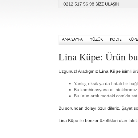
0212 517 56 98
BİZE ULAŞIN
ANA SAYFA
YÜZÜK
KOLYE
KÜPE
Lina Küpe: Ürün b
Üzgünüz! Aradığınız
Lina Küpe
isimli ür
Yanlış, eksik ya da hatalı bir bağl
Bu kombinasyona ait stoklarımız 
Bu ürün artık mortaki.com'da satı
Bu sorundan dolayı özür dileriz. Şayet so
Lina Küpe ile benzer özellikleri olan takı