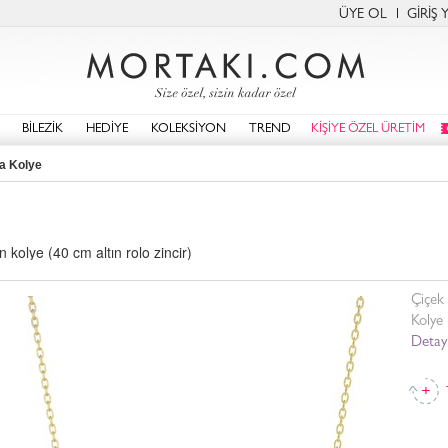
ÜYE OL
GİRİŞ 
BİLEZİK
HEDİYE
KOLEKSİYON
TREND
KİŞİYE ÖZEL ÜRETİM
ja Kolye
 kolye (40 cm altın rolo zincir)
Çiçek 
Kolye 
Detayl