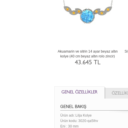
t ve yeşil kuvars 8 ayar altın kolye
Akuamarin ve sitrin 8 ayar altın kolye (40
0 cm beyaz altın rolo zincir)
cm beyaz altın rolo zincir)
23.011 TL
30.747 TL
GENEL ÖZELLİKLER
ÖZELLİK
GENEL BAKIŞ
Ürün adı: Lilja Kolye
Ürün kodu:
3020-qa5lhv
Eni :
30 mm