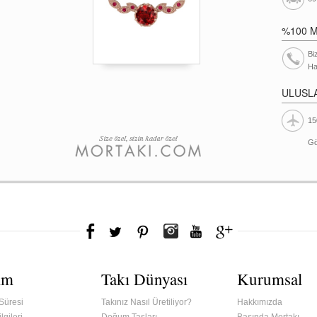
%100 
Bi
Ha
ULUSL
15
Gö
ım
Takı Dünyası
Kurumsal
Süresi
Takınız Nasıl Üretiliyor?
Hakkımızda