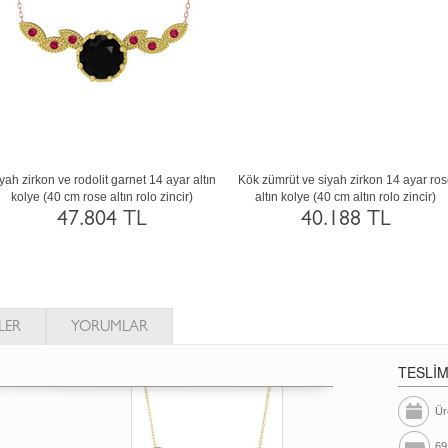
Rodolit garnet ve yeşil kuvars 8 ayar rose
Beyaz zirkon ve swarovski 18 ayar ro
altın kolye (40 cm beyaz altın rolo zincir)
altın kolye (40 cm rose altın rolo zinci
26.499 TL
58.421 TL
LER
YORUMLAR
TESLİ
Ür
69