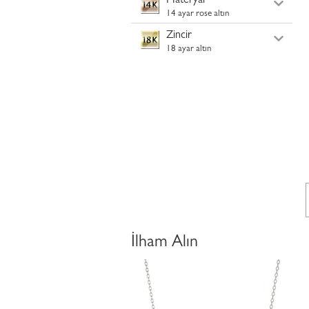
Materyal
14 ayar rose altın
Zincir
18 ayar altın
İlham Alın