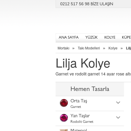
0212 517 56 98
BİZE ULAŞIN
ANA SAYFA
YÜZÜK
KOLYE
KÜPE
»
»
»
Mortakı
Takı Modelleri
Kolye
Lil
Lilja Kolye
Garnet ve rodolit garnet 14 ayar rose altın
Hemen Tasarla
Orta Taş
Garnet
Yan Taşlar
Rodolit Garnet