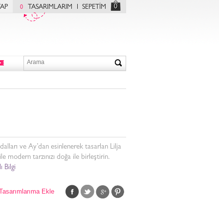
0
YAP
TASARIMLARIM
SEPETİM
0
dalları ve Ay’dan esinlenerek tasarlan Lilja
ile modern tarzınızı doğa ile birleştirin.
ı Bilgi
Tasarımlarıma Ekle