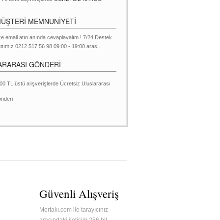
MÜŞTERİ MEMNUNİYETİ
ze email atın anında cevaplayalım ! 7/24 Destek
ttımız 0212 517 56 98 09:00 - 19:00 arası.
ARARASI GÖNDERİ
00 TL üstü alışverişlerde Ücretsiz Uluslararası
nderi
Güvenli Alışveriş
Mortakı.com ile tarayıcınız