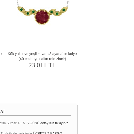
se
Rodolit garnet ve kök yakut 18 ayar altın
Peridot ve ametist 8 ayar rose a
r)
kolye (40 cm beyaz altın rolo zincir)
(40 cm rose altın rolo zin
58.554 TL
30.747 TL
MAT
etim Süresi: 4 – 5 İŞ GÜNÜ
detay için tıklayınız
 TL üstü alışverişlerde
ÜCRETSİZ KARGO