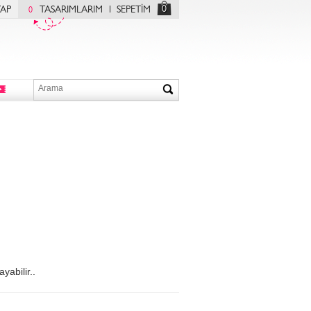
0
YAP
TASARIMLARIM
SEPETİM
0
yabilir..