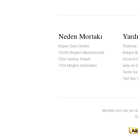
Neden Mortakı
Yard
Kişiye Özel Üretim
Teslimat 
%100 Müşteri Memnuniyeti
İletişim Bi
Özel Hediye Paketi
Güvenli A
7/24 Müşteri Hizmetleri
İade ve 
Tamir Gar
ified & Secured Godaddy
Yurt dışı
Mortakı.com da yer al
D