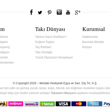
ım
Takı Dünyası
Kurumsal
Süresi
Takınız Nasıl Üretiliyor?
Hakkımızda
lgileri
Doğum Taşları
Basında Mortakı
lışveriş
Taş Rehberi
Kariyer
Değişim
Takı Sözlüğü
antisi
Yüzük Ölçünüzü Hesaplayın
 Gönderileri
© Copyright 2026 –
Mortaki Hediyelik Eşya ve San. Dış Tic. A.Ş.
an tüm altın ve gümüş yüzük, kolye, küpe, bilezik, kol düğmesi modelleri kişiye özel 
etaylı bilgi için üretim sürecini anlatan
Takınızın Hikayesi
sayfasını inceleyebilirsini