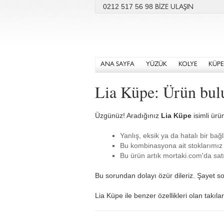
0212 517 56 98
BİZE ULAŞIN
ANA SAYFA
YÜZÜK
KOLYE
KÜPE
Lia Küpe: Ürün bul
Üzgünüz! Aradığınız
Lia Küpe
isimli ürü
Yanlış, eksik ya da hatalı bir bağl
Bu kombinasyona ait stoklarımız 
Bu ürün artık mortaki.com'da satı
Bu sorundan dolayı özür dileriz. Şayet so
Lia Küpe ile benzer özellikleri olan takıl