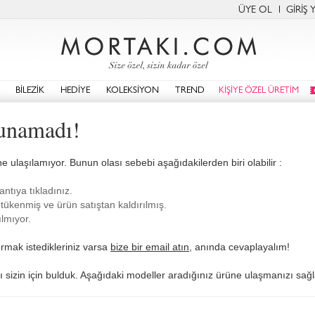
ÜYE OL
GİRİŞ 
BİLEZİK
HEDİYE
KOLEKSİYON
TREND
KİŞİYE ÖZEL ÜRETİM
unamadı!
ne ulaşılamıyor. Bunun olası sebebi aşağıdakilerden biri olabilir :
antıya tıkladınız.
tükenmiş ve ürün satıştan kaldırılmış.
lmıyor.
rmak istedikleriniz varsa
bize bir email atın
, anında cevaplayalım!
arı sizin için bulduk. Aşağıdaki modeller aradığınız ürüne ulaşmanızı sağla