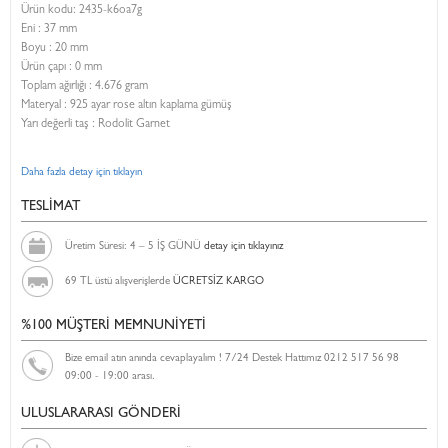
Ürün kodu:
2435-k6oa7g
Eni :
37 mm
Boyu :
20 mm
Ürün çapı : 0 mm
Toplam ağırlığı : 4.676 gram
Materyal : 925 ayar rose altın kaplama gümüş
Yarı değerli taş : Rodolit Garnet
Daha fazla detay için tıklayın
TESLİMAT
Üretim Süresi: 4 – 5 İŞ GÜNÜ
detay için tıklayınız
69 TL üstü alışverişlerde
ÜCRETSİZ KARGO
%100 MÜŞTERİ MEMNUNİYETİ
Bize email atın anında cevaplayalım ! 7/24 Destek Hattımız 0212 517 56 98
09:00 - 19:00 arası.
ULUSLARARASI GÖNDERİ