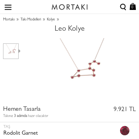
0
»
»
»
Mortakı
Takı Modelleri
Kolye
Leo Kolye
Hemen Tasarla
9.921 TL
Takınız
3 adımda
hazır olacaktır
TAŞ
Rodolit Garnet