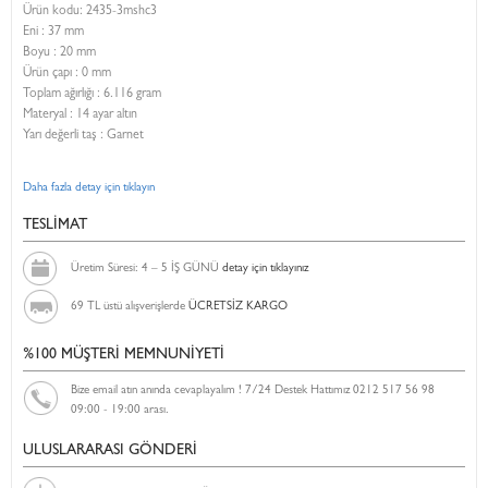
Ürün kodu:
2435-3mshc3
Eni :
37 mm
Boyu :
20 mm
Ürün çapı : 0 mm
Toplam ağırlığı : 6.116 gram
Materyal : 14 ayar altın
Yarı değerli taş : Garnet
Daha fazla detay için tıklayın
TESLİMAT
Üretim Süresi: 4 – 5 İŞ GÜNÜ
detay için tıklayınız
69 TL üstü alışverişlerde
ÜCRETSİZ KARGO
%100 MÜŞTERİ MEMNUNİYETİ
Bize email atın anında cevaplayalım ! 7/24 Destek Hattımız 0212 517 56 98
09:00 - 19:00 arası.
ULUSLARARASI GÖNDERİ