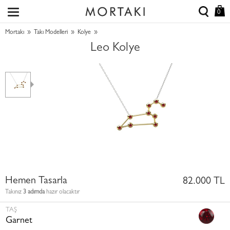
0
»
»
»
Mortakı
Takı Modelleri
Kolye
Leo Kolye
Hemen Tasarla
82.000 TL
Takınız
3 adımda
hazır olacaktır
TAŞ
Garnet