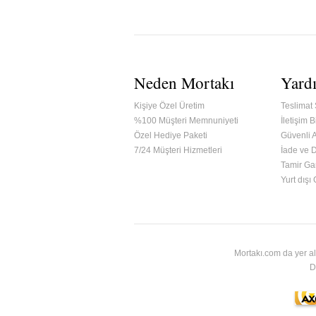
Neden Mortakı
Yard
Kişiye Özel Üretim
Teslimat 
%100 Müşteri Memnuniyeti
İletişim Bi
Özel Hediye Paketi
Güvenli A
7/24 Müşteri Hizmetleri
İade ve 
Tamir Gar
ified & Secured Godaddy
Yurt dışı
Mortakı.com da yer al
D