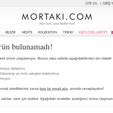
ÜYE OL
GİRİŞ 
BİLEZİK
HEDİYE
KOLEKSİYON
TREND
KİŞİYE ÖZEL ÜRETİM
Ürün bulunamadı!
imli ürüne ulaşılamıyor. Bunun olası sebebi aşağıdakilerden biri olabilir 
antıya tıkladınız.
tükenmiş ve ürün satıştan kaldırılmış.
lmıyor.
rmak istedikleriniz varsa
bize bir email atın
, anında cevaplayalım!
n takıları sizin için bulduk. Aşağıdaki modeller aradığınız ürüne ulaşmanı