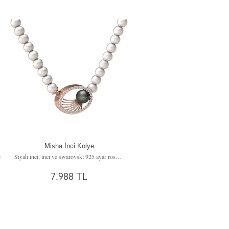
Misha İnci Kolye
e
Siyah inci, inci ve swarovski 925 ayar rose altın kaplama gümüş kolye
7.988 TL