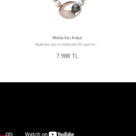
Misha İnci Kolye
Siyah inci, inci ve swarovski 925 ayar rose altın kaplama gümüş kolye
7.988 TL