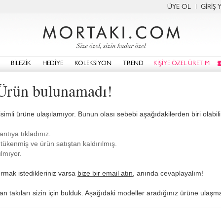
ÜYE OL
GİRİŞ 
BİLEZİK
HEDİYE
KOLEKSİYON
TREND
KİŞİYE ÖZEL ÜRETİM
Ürün bulunamadı!
isimli ürüne ulaşılamıyor. Bunun olası sebebi aşağıdakilerden biri olabilir
antıya tıkladınız.
tükenmiş ve ürün satıştan kaldırılmış.
lmıyor.
rmak istedikleriniz varsa
bize bir email atın
, anında cevaplayalım!
n takıları sizin için bulduk. Aşağıdaki modeller aradığınız ürüne ulaşman