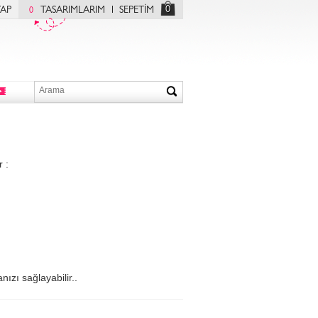
0
YAP
TASARIMLARIM
SEPETİM
0
 :
ızı sağlayabilir..