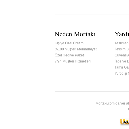
Neden Mortakı
Yard
Kişiye Özel Üretim
Teslimat 
%100 Müşteri Memnuniyeti
İletişim Bi
Özel Hediye Paketi
Güvenli A
7/24 Müşteri Hizmetleri
İade ve 
Tamir Gar
ified & Secured Godaddy
Yurt dışı
Mortakı.com da yer al
D