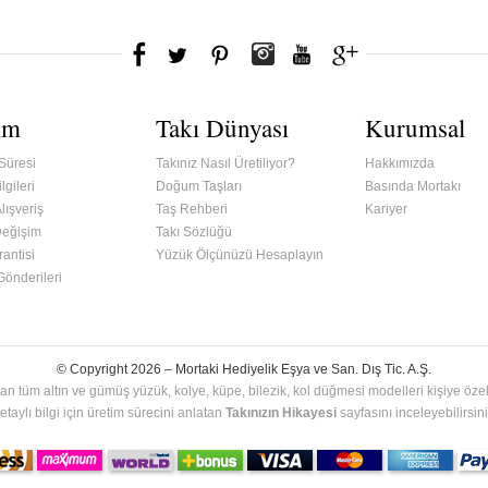
ım
Takı Dünyası
Kurumsal
Süresi
Takınız Nasıl Üretiliyor?
Hakkımızda
lgileri
Doğum Taşları
Basında Mortakı
lışveriş
Taş Rehberi
Kariyer
Değişim
Takı Sözlüğü
antisi
Yüzük Ölçünüzü Hesaplayın
 Gönderileri
© Copyright 2026 –
Mortaki Hediyelik Eşya ve San. Dış Tic. A.Ş.
an tüm altın ve gümüş yüzük, kolye, küpe, bilezik, kol düğmesi modelleri kişiye özel 
etaylı bilgi için üretim sürecini anlatan
Takınızın Hikayesi
sayfasını inceleyebilirsini