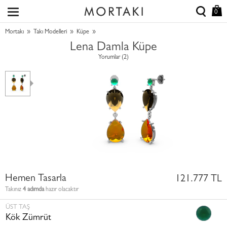
0
»
»
»
Mortakı
Takı Modelleri
Küpe
Lena Damla Küpe
Yorumlar (2)
Hemen Tasarla
121.777 TL
Takınız
4 adımda
hazır olacaktır
ÜST TAŞ
Kök Zümrüt