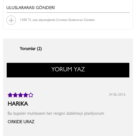
ULUSLARARASI GÖNDERİ
1500 TL üstü alışverişlerde Ücretsiz Uluslararası Gönderi
Yorumlar (2)
YORUM YAZ
24 Eki 2016
HARIKA
Bu kupeler muhtesem her rengini alabilmeyi planliyorum
ORKIDE URAZ