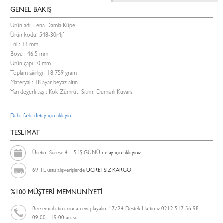
GENEL BAKIŞ
Ürün adı: Lena Damla Küpe
Ürün kodu:
548-30r4jf
Eni :
13 mm
Boyu :
46.5 mm
Ürün çapı : 0 mm
Toplam ağırlığı : 18.759 gram
Materyal : 18 ayar beyaz altın
Yarı değerli taş : Kök Zümrüt, Sitrin, Dumanlı Kuvars
Daha fazla detay için tıklayın
TESLİMAT
Üretim Süresi: 4 – 5 İŞ GÜNÜ
detay için tıklayınız
69 TL üstü alışverişlerde
ÜCRETSİZ KARGO
%100 MÜŞTERİ MEMNUNİYETİ
Bize email atın anında cevaplayalım ! 7/24 Destek Hattımız 0212 517 56 98
09:00 - 19:00 arası.