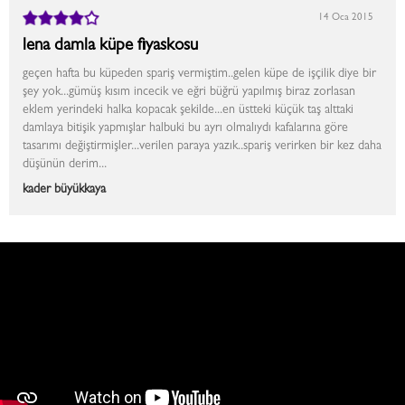
14 Oca 2015
lena damla küpe fiyaskosu
geçen hafta bu küpeden spariş vermiştim..gelen küpe de işçilik diye bir
şey yok...gümüş kısım incecik ve eğri büğrü yapılmış biraz zorlasan
eklem yerindeki halka kopacak şekilde...en üstteki küçük taş alttaki
damlaya bitişik yapmışlar halbuki bu ayrı olmalıydı kafalarına göre
tasarımı değiştirmişler...verilen paraya yazık..spariş verirken bir kez daha
düşünün derim...
kader büyükkaya