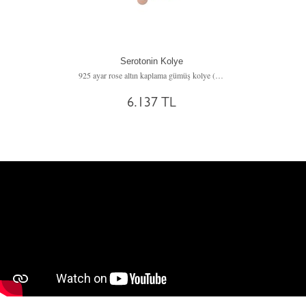
Serotonin Kolye
925 ayar rose altın kaplama gümüş kolye (40 cm gümüş rolo zincir)
6.137 TL