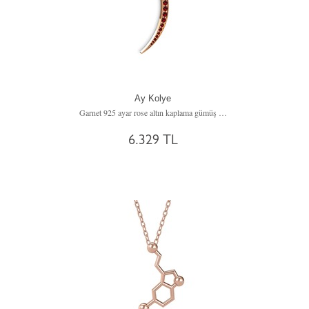
Ay Kolye
Garnet 925 ayar rose altın kaplama gümüş kolye (40 cm gümüş rolo zincir)
6.329 TL