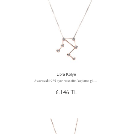
Libra Kolye
Swarovski 925 ayar rose altın kaplama gümüş kolye (40 cm gümüş rolo zincir)
6.146 TL