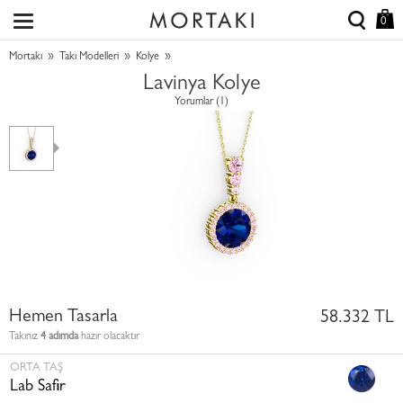
0
»
»
»
Mortakı
Takı Modelleri
Kolye
Lavinya Kolye
Yorumlar (1)
Hemen Tasarla
58.332 TL
Takınız
4 adımda
hazır olacaktır
ORTA TAŞ
Lab Safir