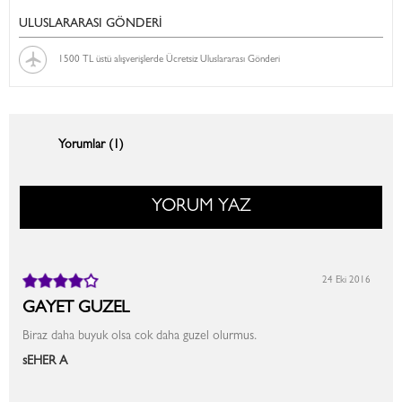
ULUSLARARASI GÖNDERİ
1500 TL üstü alışverişlerde Ücretsiz Uluslararası Gönderi
Yorumlar (1)
YORUM YAZ
24 Eki 2016
GAYET GUZEL
Biraz daha buyuk olsa cok daha guzel olurmus.
sEHER A