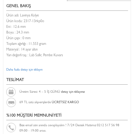
GENEL BAKIŞ
Ürün adı: Lavinya Kolye
Ürün kodu:
2317-13rkp0o
Eni :
12.6 mm
Boyu :
24.3 mm
Ürün çapı : 0 mm
Toplam ağırlığı : 11.553 gram
Materyal : 14 ayar altın
Yarı değerli taş : Lab Safir, Pembe Kuvars
Daha fazla detay için tıklayın
TESLİMAT
Üretim Süresi: 4 – 5 İŞ GÜNÜ
detay için tıklayınız
69 TL üstü alışverişlerde
ÜCRETSİZ KARGO
%100 MÜŞTERİ MEMNUNİYETİ
Bize email atın anında cevaplayalım ! 7/24 Destek Hattımız 0212 517 56 98
09:00 - 19:00 arası.