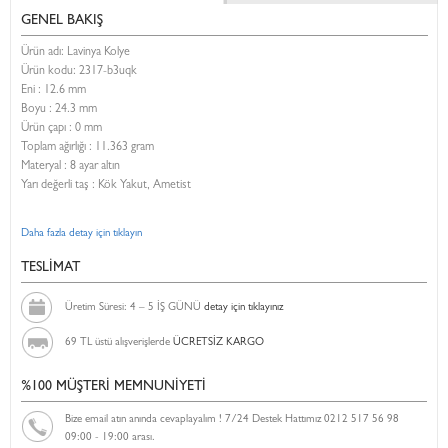
GENEL BAKIŞ
Ürün adı: Lavinya Kolye
Ürün kodu:
2317-b3uqk
Eni :
12.6 mm
Boyu :
24.3 mm
Ürün çapı : 0 mm
Toplam ağırlığı : 11.363 gram
Materyal : 8 ayar altın
Yarı değerli taş : Kök Yakut, Ametist
Daha fazla detay için tıklayın
TESLİMAT
Üretim Süresi: 4 – 5 İŞ GÜNÜ
detay için tıklayınız
69 TL üstü alışverişlerde
ÜCRETSİZ KARGO
%100 MÜŞTERİ MEMNUNİYETİ
Bize email atın anında cevaplayalım ! 7/24 Destek Hattımız 0212 517 56 98
09:00 - 19:00 arası.