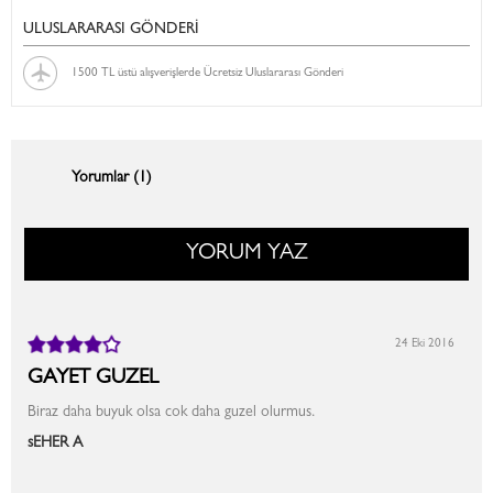
ULUSLARARASI GÖNDERİ
1500 TL üstü alışverişlerde Ücretsiz Uluslararası Gönderi
Yorumlar (1)
YORUM YAZ
24 Eki 2016
GAYET GUZEL
Biraz daha buyuk olsa cok daha guzel olurmus.
sEHER A