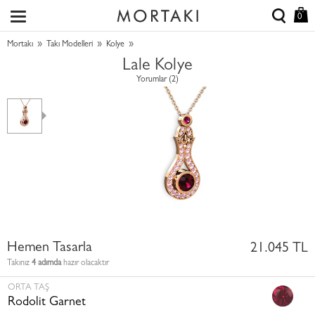
0
»
»
»
Mortakı
Takı Modelleri
Kolye
Lale Kolye
Yorumlar (2)
Hemen Tasarla
21.045 TL
Takınız
4 adımda
hazır olacaktır
ORTA TAŞ
Rodolit Garnet