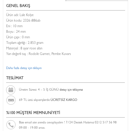
GENEL BAKIŞ
Ürün adı: Lale Kolye
Ürün kodu:
2326-i886ab
Eni :
10 mm
Boyu :
24 mm
Ürün çapı : 0 mm
Toplam ağırlığı : 2.853 gram
Materyal : 8 ayar rose altın
Yarı değerli taş : Rodolit Garnet, Pembe Kuvars
Daha fazla detay için tıklayın
TESLİMAT
Üretim Süresi: 4 – 5 İŞ GÜNÜ
detay için tıklayınız
69 TL üstü alışverişlerde
ÜCRETSİZ KARGO
%100 MÜŞTERİ MEMNUNİYETİ
Bize email atın anında cevaplayalım ! 7/24 Destek Hattımız 0212 517 56 98
09:00 - 19:00 arası.