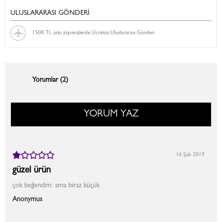
ULUSLARARASI GÖNDERİ
1500 TL üstü alışverişlerde Ücretsiz Uluslararası Gönderi
Yorumlar (2)
YORUM YAZ
16 Şub 2019
güzel ürün
çok beğendim. ama biraz küçük
Anonymus