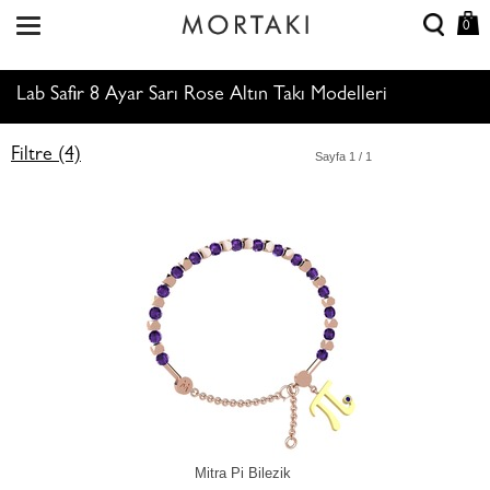
0
Lab Safir 8 Ayar Sarı Rose Altın Takı Modelleri
Filtre (4)
Sayfa
1
/ 1
Mitra Pi Bilezik