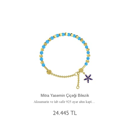
Mitra Yasemin Çiçeği Bilezik
Akuamarin ve lab safir 925 ayar altın kaplama gümüş bilezik
24.445 TL