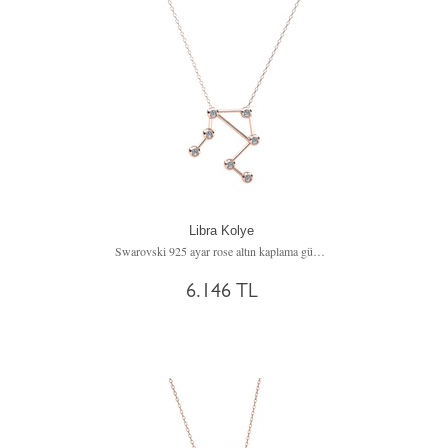
Libra Kolye
Swarovski 925 ayar rose altın kaplama gümüş kolye (40 cm gümüş rolo zincir)
6.146 TL