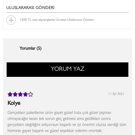
ULUSLARARASI GÖNDERİ
1500 TL üstü alışverişlerde Ücretsiz Uluslararası Gönderi
Yorumlar (5)
YORUM YAZ
11 Eyl 2021
Kolye
Gerçekten paketleme ürün gayet güzel hata çok güzel pişman
olmayacağın kesin tek sorun geç gelmesi ama geldikten sonra
gerçekten değdiğini anlıyorsun başarılı ve iyi önerim olursa verdiği tüm
hizmete gayet başarılı ve güzel teşekkür ederim mortaki.