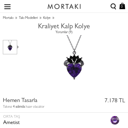
0
»
»
»
Mortakı
Takı Modelleri
Kolye
Kraliyet Kalp Kolye
Yorumlar (9)
Hemen Tasarla
7.178 TL
Takınız
4 adımda
hazır olacaktır
ORTA TAŞ
Ametist