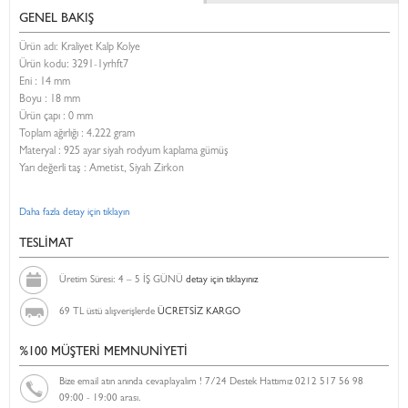
GENEL BAKIŞ
Ürün adı: Kraliyet Kalp Kolye
Ürün kodu:
3291-1yrhft7
Eni :
14 mm
Boyu :
18 mm
Ürün çapı : 0 mm
Toplam ağırlığı : 4.222 gram
Materyal : 925 ayar siyah rodyum kaplama gümüş
Yarı değerli taş : Ametist, Siyah Zirkon
Daha fazla detay için tıklayın
TESLİMAT
Üretim Süresi: 4 – 5 İŞ GÜNÜ
detay için tıklayınız
69 TL üstü alışverişlerde
ÜCRETSİZ KARGO
%100 MÜŞTERİ MEMNUNİYETİ
Bize email atın anında cevaplayalım ! 7/24 Destek Hattımız 0212 517 56 98
09:00 - 19:00 arası.