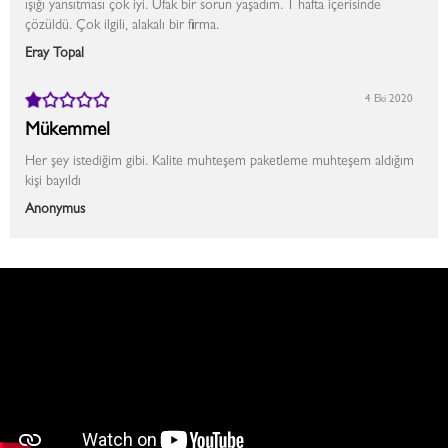
ışığı yansıtması çok iyi. Ufak bir sorun yaşadım. 1 hafta içerisinde
çözüldü. Çok ilgili, alakalı bir firma.
Eray Topal
4 Eki 2020
Mükemmel
Her şey istediğim gibi. Kalite muhteşem paketleme muhteşem aldığım
kişi bayıldı
Anonymus