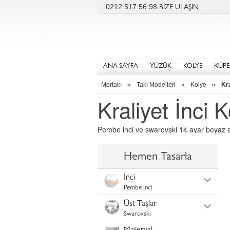
0212 517 56 98
BİZE ULAŞIN
ANA SAYFA
YÜZÜK
KOLYE
KÜPE
»
»
»
Mortakı
Takı Modelleri
Kolye
Kra
Kraliyet İnci 
Pembe inci ve swarovski 14 ayar beyaz alt
Hemen Tasarla
İnci
Pembe İnci
Üst Taşlar
Swarovski