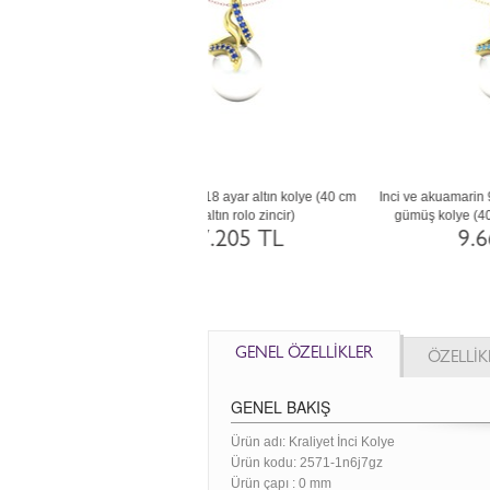
 yeşil kuvars 18 ayar beyaz altın
Pembe inci ve ametist 14 ayar beyaz altın
lye (40 cm altın rolo zincir)
kolye (40 cm gümüş rolo zincir)
67.505 TL
41.277 TL
GENEL ÖZELLİKLER
ÖZELLİK
GENEL BAKIŞ
Ürün adı: Kraliyet İnci Kolye
Ürün kodu:
2571-1n6j7gz
Ürün çapı : 0 mm