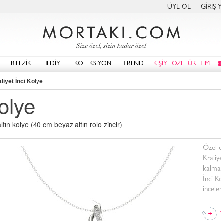
ÜYE OL
GİRİŞ 
BİLEZİK
HEDİYE
KOLEKSİYON
TREND
KİŞİYE ÖZEL ÜRETİM
liyet İnci Kolye
Kolye
ın kolye (40 cm beyaz altın rolo zincir)
Özel o
Kraliy
kalmad
İnci K
incele