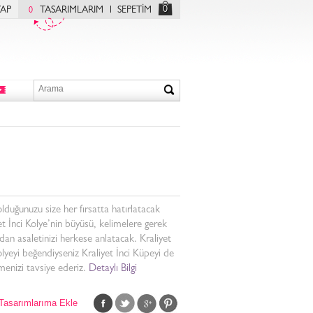
0
YAP
TASARIMLARIM
SEPETİM
0
lduğunuzu size her fırsatta hatırlatacak
et İnci Kolye’nin büyüsü, kelimelere gerek
an asaletinizi herkese anlatacak. Kraliyet
olyeyi beğendiyseniz Kraliyet İnci Küpeyi de
menizi tavsiye ederiz.
Detaylı Bilgi
Tasarımlarıma Ekle