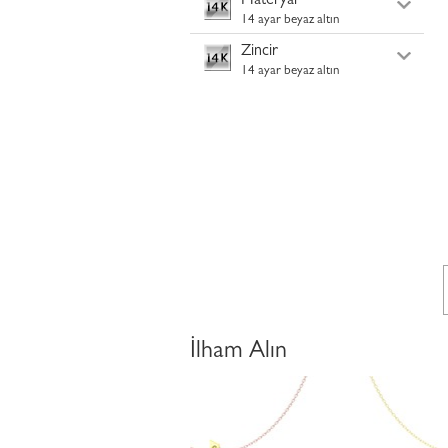
Materyal
14 ayar beyaz altın
Zincir
14 ayar beyaz altın
İlham Alın