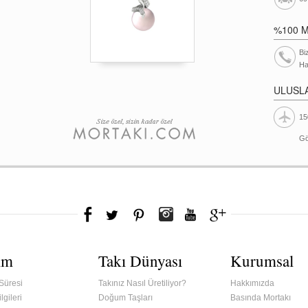
%100 
Bi
Ha
ULUSL
15
Gö
ım
Takı Dünyası
Kurumsal
Süresi
Takınız Nasıl Üretiliyor?
Hakkımızda
lgileri
Doğum Taşları
Basında Mortakı