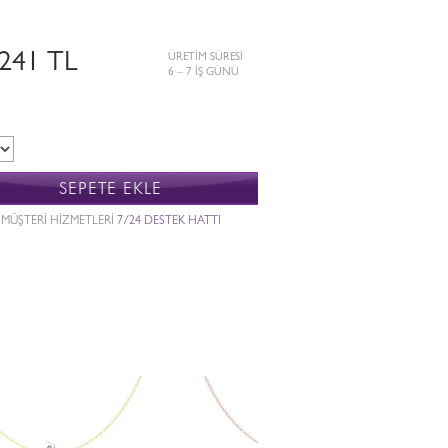
.241 TL
ÜRETİM SÜRESİ
6 – 7 İŞ GÜNÜ
SEPETE EKLE
MÜŞTERİ HİZMETLERİ
7/24 DESTEK HATTI