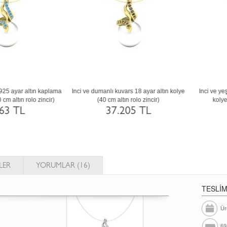
Siyah inci ve ametist 8 ayar beyaz altın
Inci ve beyaz zirkon 18 ayar beyaz altı
kolye (40 cm gümüş rolo zincir)
kolye (40 cm rose altın rolo zincir)
21.384 TL
67.529 TL
LER
YORUMLAR (16)
TESLİ
Ür
69