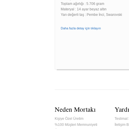
Toplam ağırlığı : 5.706 gram
Materyal : 14 ayar beyaz altın
Yarı değerli taş : Pembe İnci, Swarovski
Daha fazla detay için tıklayın
Neden Mortakı
Yard
Kişiye Özel Üretim
Teslimat 
%100 Müşteri Memnuniyeti
İletişim Bi