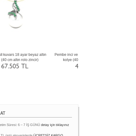
n
Siyah inci ve pembe kuvars 925 ayar altın
Pembe inci ve siyah zirkon 18 a
kaplama gümüş kolye (40 cm gümüş rolo
kolye (40 cm rose altın rolo z
zincir)
37.229 TL
5.930 TL
MAT
etim Süresi: 6 – 7 İŞ GÜNÜ
detay için tıklayınız
 TL üstü alışverişlerde
ÜCRETSİZ KARGO