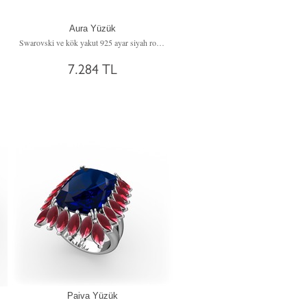
Aura Yüzük
Swarovski ve kök yakut 925 ayar siyah rodyum kaplama gümüş yüzük (Lacivert mineli)
7.284 TL
Paiva Yüzük