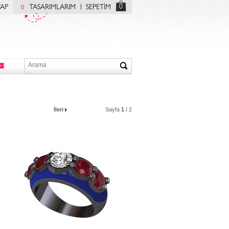
0
YAP
TASARIMLARIM
SEPETİM
0
İleri
Sayfa
1
/ 2