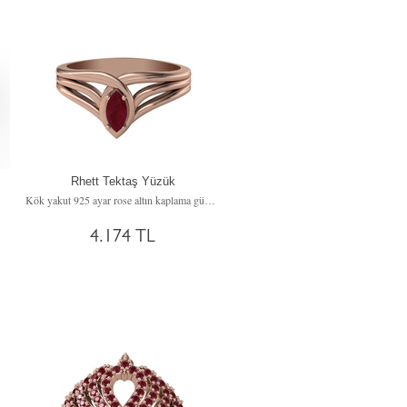
Rhett Tektaş Yüzük
Kök yakut 925 ayar rose altın kaplama gümüş yüzük
4.174 TL