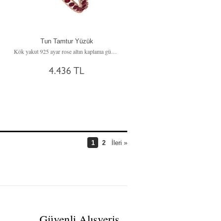
Tun Tamtur Yüzük
Kök yakut 925 ayar rose altın kaplama gümüş yüzük
4.436 TL
1
2
İleri »
Güvenli Alışveriş