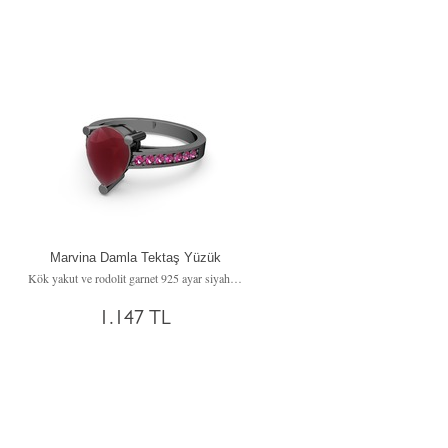
Marvina Damla Tektaş Yüzük
 yüzük
Kök yakut ve rodolit garnet 925 ayar siyah rodyum kaplama gümüş yüzük
1.147 TL