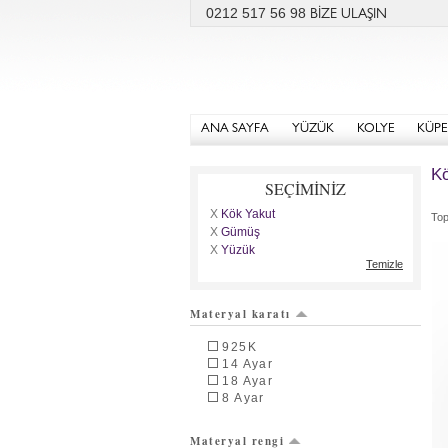
0212 517 56 98
BİZE ULAŞIN
ANA SAYFA
YÜZÜK
KOLYE
KÜPE
Kö
SEÇİMİNİZ
X
Kök Yakut
To
X
Gümüş
X
Yüzük
Temizle
Materyal karatı
925K
14 Ayar
18 Ayar
8 Ayar
Materyal rengi