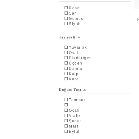
Rose
Sarı
Gümüş
Siyah
Taş şekli
Yuvarlak
Oval
Dikdörtgen
Üçgen
Damla
Kalp
Kare
Doğum Taşı
Temmuz
Ocak
Aralık
Şubat
Mart
Eylül
Ağustos