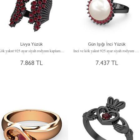
Livya Yüzük
Gün Işığı İnci Yüzük
Kök yakut 925 ayar siyah rodyum kaplama gümüş yüzük
Inci ve kök yakut 925 ayar siyah rodyum kaplama gümüş yüzük
7.868 TL
7.437 TL