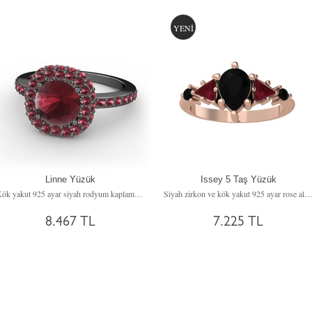
YENİ
Linne Yüzük
Issey 5 Taş Yüzük
Kök yakut 925 ayar siyah rodyum kaplama gümüş yüzük
Siyah zirkon ve kök yakut 925 ayar rose altın kaplama gümüş
8.467 TL
7.225 TL