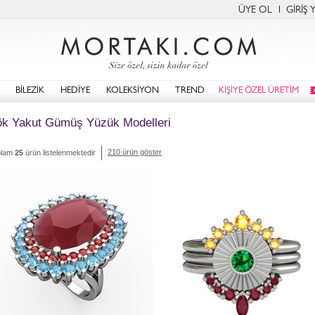
ÜYE OL
GİRİŞ 
BİLEZİK
HEDİYE
KOLEKSİYON
TREND
KİŞİYE ÖZEL ÜRETİM
k Yakut Gümüş Yüzük Modelleri
210 ürün göster
plam
25
ürün listelenmektedir