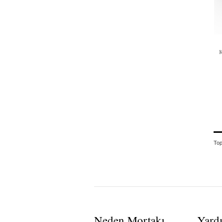
To
Neden Mortakı
Yard