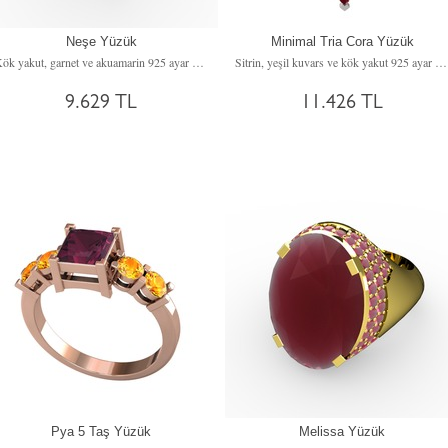
Neşe Yüzük
Minimal Tria Cora Yüzük
Kök yakut, garnet ve akuamarin 925 ayar gümüş yüzük
Sitrin, yeşil kuvars ve kök yakut 925 ayar gümüş yüzük
9.629 TL
11.426 TL
Pya 5 Taş Yüzük
Melissa Yüzük