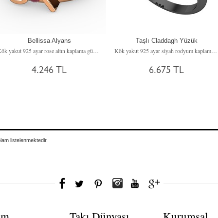
Bellissa Alyans
Taşlı Claddagh Yüzük
Kök yakut 925 ayar rose altın kaplama gümüş yüzük
Kök yakut 925 ayar siyah rodyum kaplama gümüş yüzük
4.246 TL
6.675 TL
plam
listelenmektedir.
ım
Takı Dünyası
Kurumsal