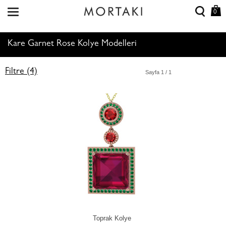
0
Kare Garnet Rose Kolye Modelleri
Filtre (4)
Sayfa
1
/ 1
Toprak Kolye