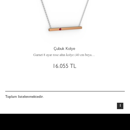
Çubuk Kolye
Garnet 8 ayar rose altın kolye (40 cm beyaz altın rolo zincir)
16.055 TL
Toplam
listelenmektedir.
1