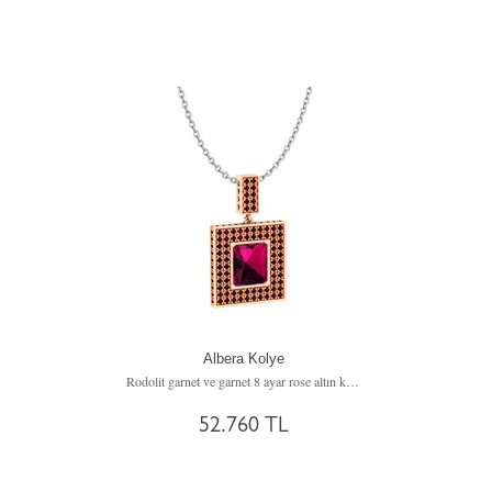
Albera Kolye
Rodolit garnet ve garnet 8 ayar rose altın kolye (40 cm beyaz altın rolo zincir)
52.760 TL