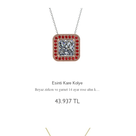
Esinti Kare Kolye
Beyaz zirkon ve garnet 14 ayar rose altın kolye (40 cm beyaz altın rolo zincir)
43.937 TL