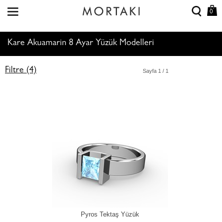
0
Kare Akuamarin 8 Ayar Yüzük Modelleri
Filtre (4)
Sayfa
1
/ 1
Pyros Tektaş Yüzük