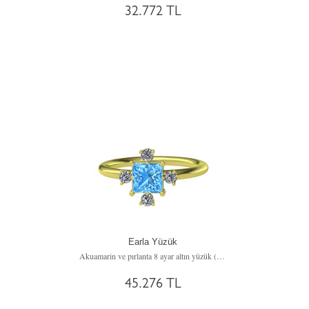
32.772 TL
Earla Yüzük
Akuamarin ve pırlanta 8 ayar altın yüzük (0.144 karat)
45.276 TL