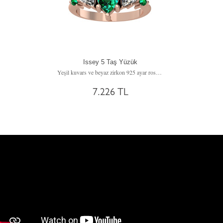
Issey 5 Taş Yüzük
Yeşil kuvars ve beyaz zirkon 925 ayar rose altın kaplama gümüş yüzük
7.226 TL