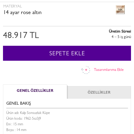
MATERYAL
14 ayar rose altın
Üretim Süresi
48.917 TL
4 – 5 i̇ş günü
SEPETE EKLE
Tasarımlarıma Ekle
GENEL ÖZELLİKLER
ÖZELLİKLER
GENEL BAKIŞ
Ürün adı: Kalp Sonsuzluk Küpe
Ürün kodu:
1962-5sz3j9
Eni :
15 mm
Boyu :
14 mm