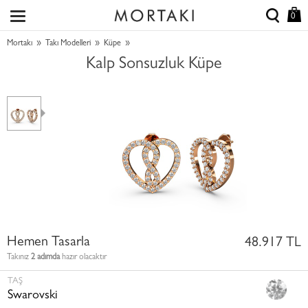
0
»
»
»
Mortakı
Takı Modelleri
Küpe
Kalp Sonsuzluk Küpe
Hemen Tasarla
48.917 TL
Takınız
2 adımda
hazır olacaktır
TAŞ
Swarovski