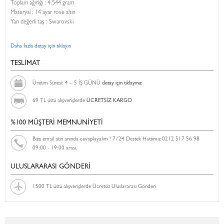
Toplam ağırlığı : 4.544 gram
Materyal : 14 ayar rose altın
Yarı değerli taş : Swarovski
Daha fazla detay için tıklayın
TESLİMAT
Üretim Süresi: 4 – 5 İŞ GÜNÜ
detay için tıklayınız
69 TL üstü alışverişlerde
ÜCRETSİZ KARGO
%100 MÜŞTERİ MEMNUNİYETİ
Bize email atın anında cevaplayalım ! 7/24 Destek Hattımız 0212 517 56 98
09:00 - 19:00 arası.
ULUSLARARASI GÖNDERİ
1500 TL üstü alışverişlerde Ücretsiz Uluslararası Gönderi