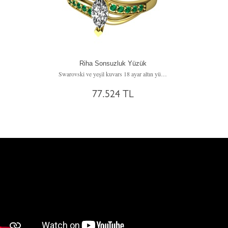
Riha Sonsuzluk Yüzük
Swarovski ve yeşil kuvars 18 ayar altın yüzük
77.524 TL