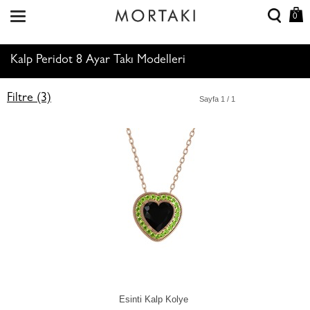
0
Kalp Peridot 8 Ayar Takı Modelleri
Filtre (3)
Sayfa
1
/ 1
Esinti Kalp Kolye