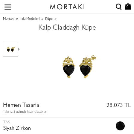
0
»
»
»
Mortakı
Takı Modelleri
Küpe
Kalp Claddagh Küpe
Hemen Tasarla
28.073 TL
Takınız
3 adımda
hazır olacaktır
TAŞ
Siyah Zirkon