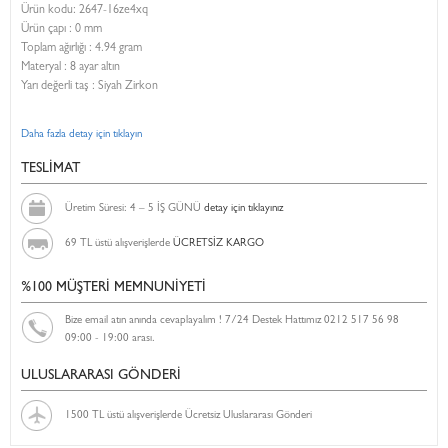
Ürün kodu:
2647-16ze4xq
Ürün çapı : 0 mm
Toplam ağırlığı : 4.94 gram
Materyal : 8 ayar altın
Yarı değerli taş : Siyah Zirkon
Daha fazla detay için tıklayın
TESLİMAT
Üretim Süresi: 4 – 5 İŞ GÜNÜ
detay için tıklayınız
69 TL üstü alışverişlerde
ÜCRETSİZ KARGO
%100 MÜŞTERİ MEMNUNİYETİ
Bize email atın anında cevaplayalım ! 7/24 Destek Hattımız 0212 517 56 98
09:00 - 19:00 arası.
ULUSLARARASI GÖNDERİ
1500 TL üstü alışverişlerde Ücretsiz Uluslararası Gönderi