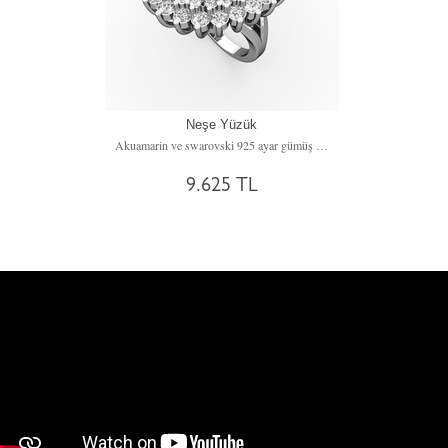
Neşe Yüzük
Akuamarin ve swarovski 925 ayar gümüş yüzük
9.625 TL