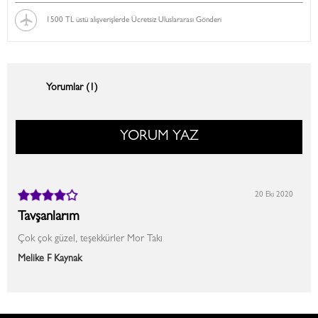
1500 TL üstü alışverişlerde Ücretsiz Uluslararası Gönderi
Yorumlar (1)
YORUM YAZ
20 Eki 2020
Tavşanlarım
Çok çok güzel, teşekkürler Mor Takı
Melike F Kaynak