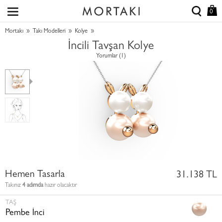
0
»
»
»
Mortakı
Takı Modelleri
Kolye
İncili Tavşan Kolye
Yorumlar (1)
Hemen Tasarla
31.138 TL
Takınız
4 adımda
hazır olacaktır
TAŞ
Pembe İnci