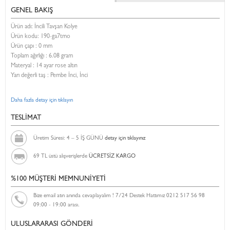
GENEL BAKIŞ
Ürün adı: İncili Tavşan Kolye
Ürün kodu:
190-ga7tmo
Ürün çapı : 0 mm
Toplam ağırlığı : 6.08 gram
Materyal : 14 ayar rose altın
Yarı değerli taş : Pembe İnci, İnci
Daha fazla detay için tıklayın
TESLİMAT
Üretim Süresi: 4 – 5 İŞ GÜNÜ
detay için tıklayınız
69 TL üstü alışverişlerde
ÜCRETSİZ KARGO
%100 MÜŞTERİ MEMNUNİYETİ
Bize email atın anında cevaplayalım ! 7/24 Destek Hattımız 0212 517 56 98
09:00 - 19:00 arası.
ULUSLARARASI GÖNDERİ