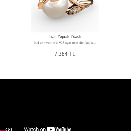
İncili Yaprak Yüzük
Inci ve swarovski 925 ayar rose altın kaplama gümüş yüzük
7.384 TL