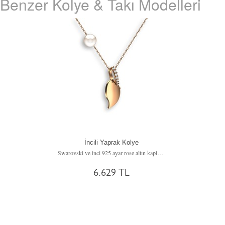
Benzer Kolye & Takı Modelleri
İncili Yaprak Kolye
Swarovski ve inci 925 ayar rose altın kaplama gümüş kolye (40 cm gümüş rolo zincir)
6.629 TL