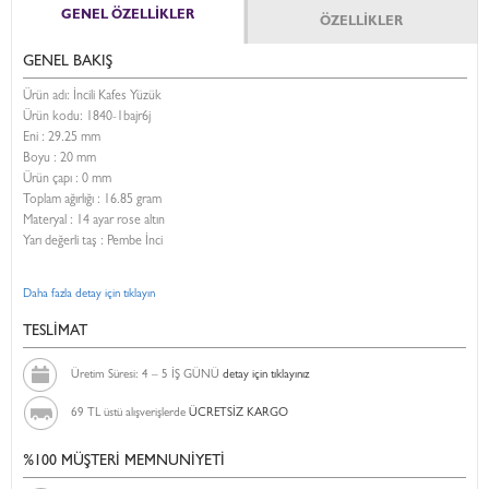
GENEL ÖZELLİKLER
ÖZELLİKLER
GENEL BAKIŞ
Ürün adı: İncili Kafes Yüzük
Ürün kodu:
1840-1bajr6j
Eni :
29.25 mm
Boyu :
20 mm
Ürün çapı : 0 mm
Toplam ağırlığı : 16.85 gram
Materyal : 14 ayar rose altın
Yarı değerli taş : Pembe İnci
Daha fazla detay için tıklayın
TESLİMAT
Üretim Süresi: 4 – 5 İŞ GÜNÜ
detay için tıklayınız
69 TL üstü alışverişlerde
ÜCRETSİZ KARGO
%100 MÜŞTERİ MEMNUNİYETİ