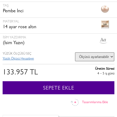
TAŞ
Pembe İnci
MATERYAL
14 ayar rose altın
İSİM YAZDIRMA
(İsim Yazın)
YÜZÜK ÖLÇÜSÜ SEÇ
Yüzük Ölçüsü Hesaplayın
Üretim Süresi
133.957 TL
4 – 5 i̇ş günü
SEPETE EKLE
Tasarımlarıma Ekle