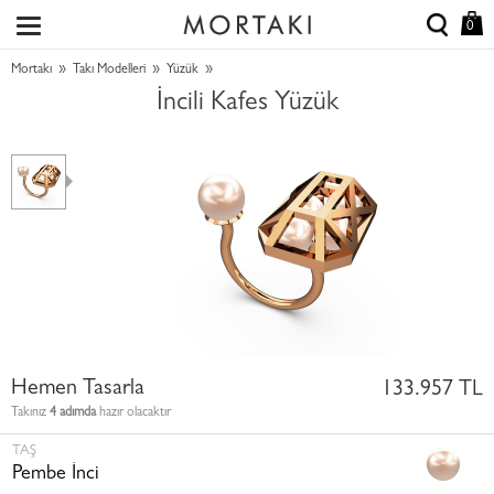
0
»
»
»
Mortakı
Takı Modelleri
Yüzük
İncili Kafes Yüzük
Hemen Tasarla
133.957 TL
Takınız
4 adımda
hazır olacaktır
TAŞ
Pembe İnci