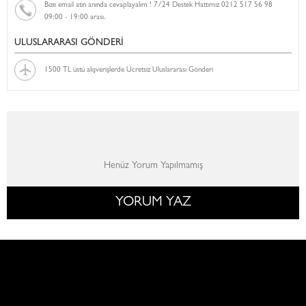
Bize email atın anında cevaplayalım ! 7/24 Destek Hattımız 0212 517 56 98
09:00 - 19:00 arası.
ULUSLARARASI GÖNDERİ
1500 TL üstü alışverişlerde Ücretsiz Uluslararası Gönderi
Henüz Yorum Yapılmamış
YORUM YAZ