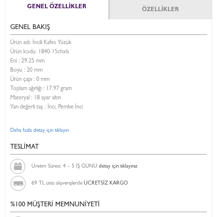
GENEL ÖZELLİKLER
ÖZELLİKLER
GENEL BAKIŞ
Ürün adı: İncili Kafes Yüzük
Ürün kodu:
1840-15chxls
Eni :
29.25 mm
Boyu :
20 mm
Ürün çapı : 0 mm
Toplam ağırlığı : 17.97 gram
Materyal : 18 ayar altın
Yarı değerli taş : İnci, Pembe İnci
Daha fazla detay için tıklayın
TESLİMAT
Üretim Süresi: 4 – 5 İŞ GÜNÜ
detay için tıklayınız
69 TL üstü alışverişlerde
ÜCRETSİZ KARGO
%100 MÜŞTERİ MEMNUNİYETİ