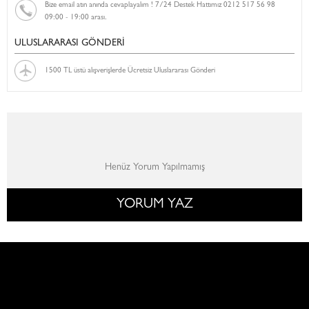
Bize email atın anında cevaplayalım ! 7/24 Destek Hattımız 0212 517 56 98
09:00 - 19:00 arası.
ULUSLARARASI GÖNDERİ
1500 TL üstü alışverişlerde Ücretsiz Uluslararası Gönderi
Henüz Yorum Yapılmamış
YORUM YAZ