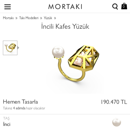
0
»
»
»
Mortakı
Takı Modelleri
Yüzük
İncili Kafes Yüzük
Hemen Tasarla
190.470 TL
Takınız
4 adımda
hazır olacaktır
TAŞ
İnci