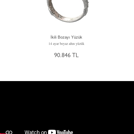
İkili Bozayı Yüzük
14 ayar beyaz altın yüzük
90.846 TL