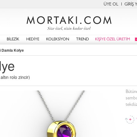
ÜYE OL
GİRİŞ 
BİLEZİK
HEDİYE
KOLEKSİYON
TREND
KİŞİYE ÖZEL ÜRETİM
li Damla Kolye
lye
ltın rolo zincir)
Bütünd
sembol
tekdüz