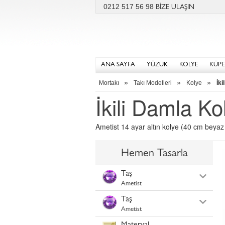
0212 517 56 98
BİZE ULAŞIN
ANA SAYFA
YÜZÜK
KOLYE
KÜPE
»
»
»
Mortakı
Takı Modelleri
Kolye
İki
İkili Damla Ko
Ametist 14 ayar altın kolye (40 cm beyaz a
Hemen Tasarla
Taş
Ametist
Taş
Ametist