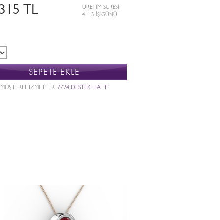
.315 TL
ÜRETİM SÜRESİ
4 – 5 İŞ GÜNÜ
SEPETE EKLE
MÜŞTERİ HİZMETLERİ
7/24 DESTEK HATTI