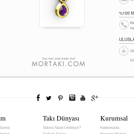
%100 
Bi
Ha
ULUSL
15
Gö
ım
Takı Dünyası
Kurumsal
Süresi
Takınız Nasıl Üretiliyor?
Hakkımızda