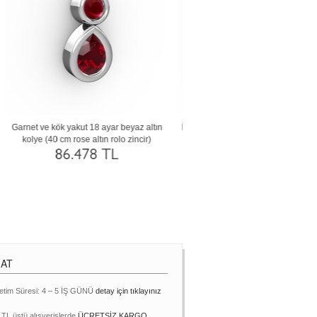
yaz
Sitrin ve dumanlı kuvars 14 ayar beyaz
Peridot ve beyaz zirkon 18 ayar 
r)
altın kolye (40 cm rose altın rolo zincir)
kolye (40 cm rose altın rolo z
63.315 TL
86.404 TL
MAT
etim Süresi: 4 – 5 İŞ GÜNÜ
detay için tıklayınız
 TL üstü alışverişlerde
ÜCRETSİZ KARGO