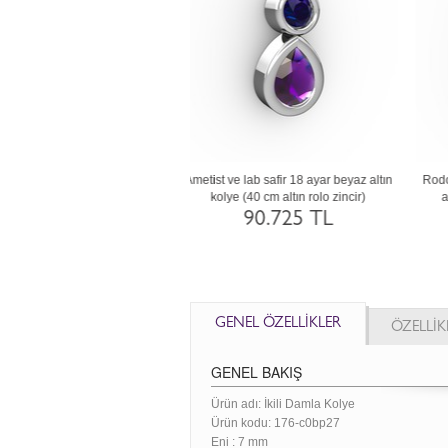
ve kök yakut 18 ayar beyaz altın
Peridot ve ametist 18 ayar altın kolye (40
D
 (40 cm rose altın rolo zincir)
cm rose altın rolo zincir)
al
86.478 TL
90.689 TL
GENEL ÖZELLİKLER
ÖZELLİK
GENEL BAKIŞ
Ürün adı: İkili Damla Kolye
Ürün kodu:
176-c0bp27
Eni :
7 mm