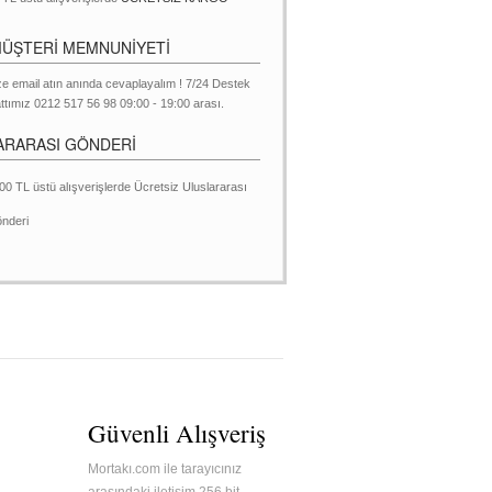
MÜŞTERİ MEMNUNİYETİ
ze email atın anında cevaplayalım ! 7/24 Destek
ttımız 0212 517 56 98 09:00 - 19:00 arası.
ARARASI GÖNDERİ
00 TL üstü alışverişlerde Ücretsiz Uluslararası
nderi
Güvenli Alışveriş
Mortakı.com ile tarayıcınız