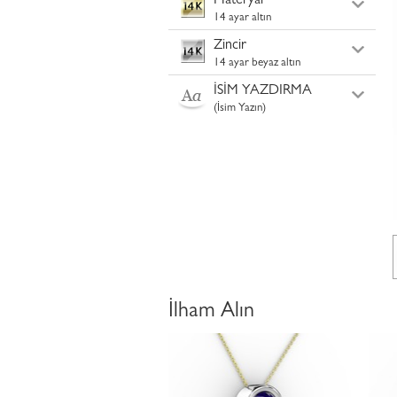
Materyal
14 ayar altın
Zincir
14 ayar beyaz altın
İSİM YAZDIRMA
(İsim Yazın)
İlham Alın