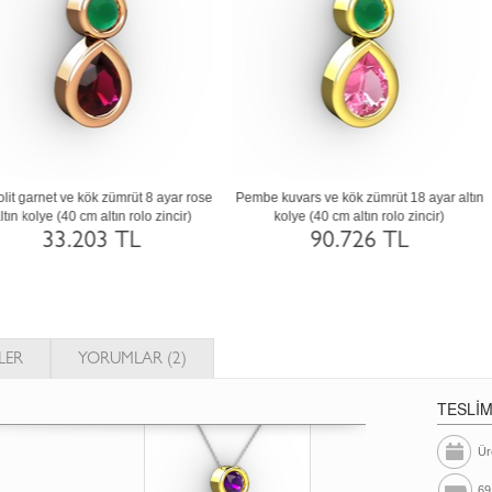
umanlı kuvars ve pırlanta 18 ayar rose
Pembe kuvars ve swarovski 18 ayar be
tın kolye (0.5 karat, 40 cm rose altın rolo
altın kolye (40 cm beyaz altın rolo zinci
zincir)
86.404 TL
159.176 TL
LER
YORUMLAR (2)
TESLİ
Ür
69