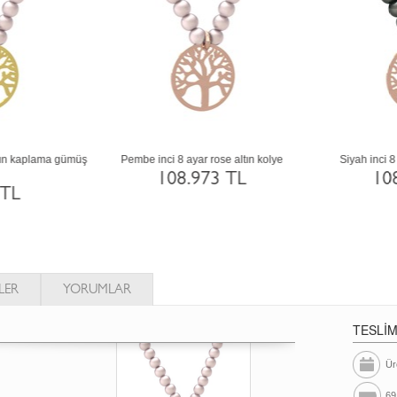
Pembe inci 8 ayar beyaz altın kolye
Inci 14 ayar altın kolye
108.973 TL
192.067 TL
LER
YORUMLAR
TESLİ
Ür
69