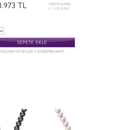
8.973 TL
ÜRETİM SÜRESİ
4 – 5 İŞ GÜNÜ
SEPETE EKLE
MÜŞTERİ HİZMETLERİ
7/24 DESTEK HATTI