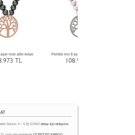
Inci 8 ayar beyaz altın kolye
Pembe inci 14 ayar altın k
108.973 TL
192.067 TL
MAT
etim Süresi: 4 – 5 İŞ GÜNÜ
detay için tıklayınız
 TL üstü alışverişlerde
ÜCRETSİZ KARGO