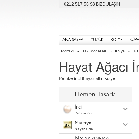
0212 517 56 98
BİZE ULAŞIN
ANA SAYFA
YÜZÜK
KOLYE
KÜPE
»
»
»
Mortakı
Takı Modelleri
Kolye
Ha
Hayat Ağacı İ
Pembe inci 8 ayar altın kolye
Hemen Tasarla
İnci
Pembe İnci
Materyal
8 ayar altın