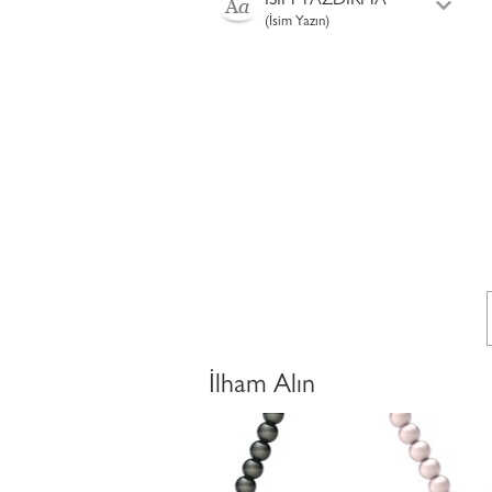
İSİM YAZDIRMA
(İsim Yazın)
İlham Alın