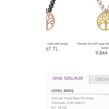
 inci 8 ayar rose altın kolye
Siyah inci 8 ayar rose altın kolye
108.973 TL
108.973 TL
GENEL ÖZELLİKLER
ÖZELLİK
GENEL BAKIŞ
Ürün adı: Hayat Ağacı İnci Kolye
Ürün kodu:
2796-16fpx7z
Eni :
28 mm