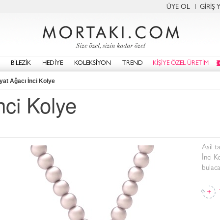
ÜYE OL
GİRİŞ 
BİLEZİK
HEDİYE
KOLEKSİYON
TREND
KİŞİYE ÖZEL ÜRETİM
yat Ağacı İnci Kolye
nci Kolye
Asil t
İnci K
bulaca