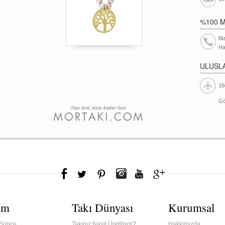
%100 
Bi
Ha
ULUSL
15
Gö
ım
Takı Dünyası
Kurumsal
Süresi
Takınız Nasıl Üretiliyor?
Hakkımızda