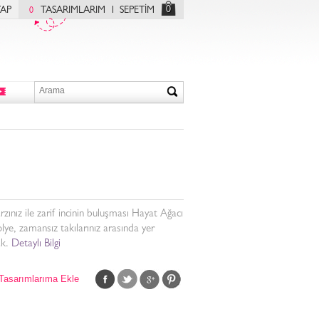
0
YAP
TASARIMLARIM
SEPETİM
0
arzınız ile zarif incinin buluşması Hayat Ağacı
olye, zamansız takılarınız arasında yer
k.
Detaylı Bilgi
Tasarımlarıma Ekle