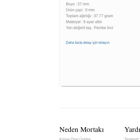
Boyu :
37 mm
Ürün çapı : 0 mm
Toplam ağırlığı : 37.77 gram
Materyal : 8 ayar altın
Yarı değerli taş : Pembe İnci
Daha fazla detay için tıklayın
Neden Mortakı
Yard
Kişiye Özel Üretim
Teslimat 