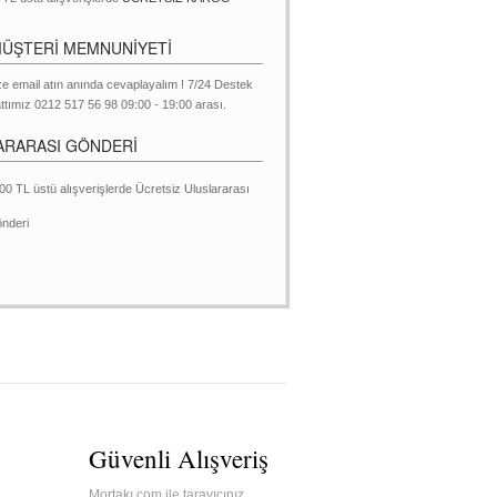
MÜŞTERİ MEMNUNİYETİ
ze email atın anında cevaplayalım ! 7/24 Destek
ttımız 0212 517 56 98 09:00 - 19:00 arası.
ARARASI GÖNDERİ
00 TL üstü alışverişlerde Ücretsiz Uluslararası
nderi
Güvenli Alışveriş
Mortakı.com ile tarayıcınız