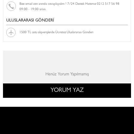
Bize email atın anında cevaplayalım ! 7/24 Destek Hattımız 0212 517 56 98
09:00 - 19:00 arası.
ULUSLARARASI GÖNDERİ
1500 TL üstü alışverişlerde Ücretsiz Uluslararası Gönderi
Henüz Yorum Yapılmamış
YORUM YAZ