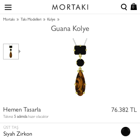
0
»
»
»
Mortakı
Takı Modelleri
Kolye
Guana Kolye
Hemen Tasarla
76.382 TL
Takınız
5 adımda
hazır olacaktır
ÜST TAŞ
Siyah Zirkon