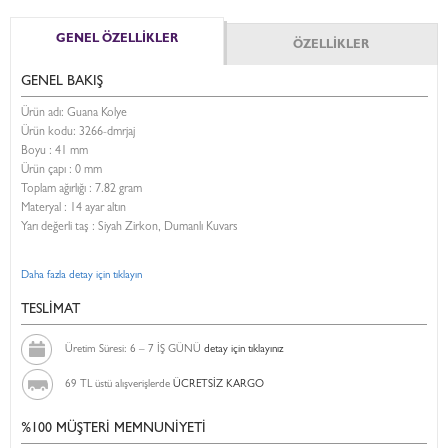
GENEL ÖZELLİKLER
ÖZELLİKLER
GENEL BAKIŞ
Ürün adı: Guana Kolye
Ürün kodu:
3266-dmrjaj
Boyu :
41 mm
Ürün çapı : 0 mm
Toplam ağırlığı : 7.82 gram
Materyal : 14 ayar altın
Yarı değerli taş : Siyah Zirkon, Dumanlı Kuvars
Daha fazla detay için tıklayın
TESLİMAT
Üretim Süresi: 6 – 7 İŞ GÜNÜ
detay için tıklayınız
69 TL üstü alışverişlerde
ÜCRETSİZ KARGO
%100 MÜŞTERİ MEMNUNİYETİ