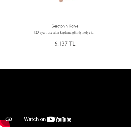
Serotonin Kolye
925 ayar rose altın kaplama gümüş kolye (40 cm gümüş rolo zincir)
6.137 TL