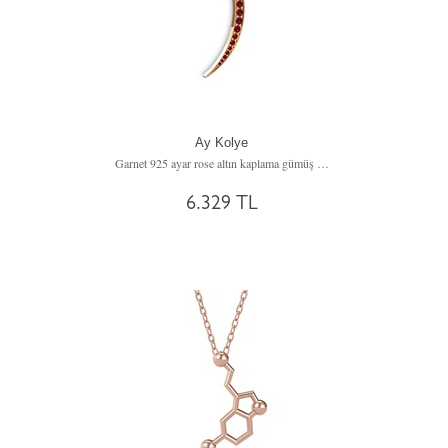
Ay Kolye
Garnet 925 ayar rose altın kaplama gümüş kolye (40 cm gümüş rolo zincir)
6.329 TL