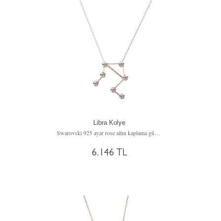
Libra Kolye
Swarovski 925 ayar rose altın kaplama gümüş kolye (40 cm gümüş rolo zincir)
6.146 TL