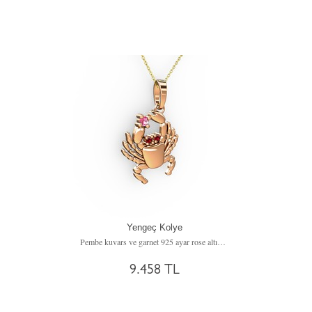
Yengeç Kolye
Pembe kuvars ve garnet 925 ayar rose altın kaplama gümüş kolye (40 cm altın rolo zincir)
9.458 TL