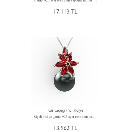
Garnet 925 ayar rose altın kaplama gümüş kolye (Turkuaz mineli, 40 cm beyaz altın rolo zincir)
17.113 TL
Kar Çiçeği İnci Kolye
Siyah inci ve garnet 925 ayar rose altın kaplama gümüş kolye (40 cm beyaz altın rolo zincir)
13.962 TL