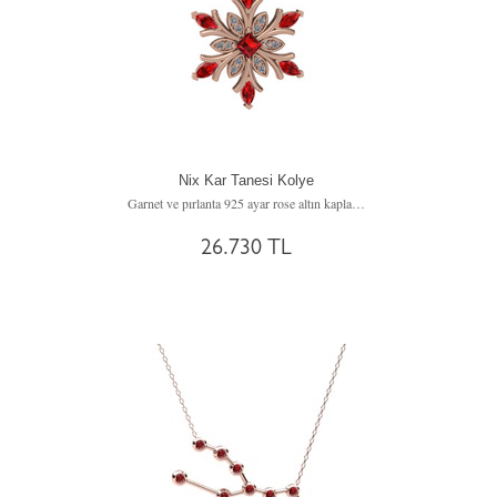
Nix Kar Tanesi Kolye
Garnet ve pırlanta 925 ayar rose altın kaplama gümüş kolye (0.1056 karat, 40 cm altın rolo zincir)
26.730 TL