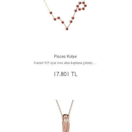
Pisces Kolye
Garnet 925 ayar rose altın kaplama gümüş kolye (40 cm altın rolo zincir)
17.801 TL