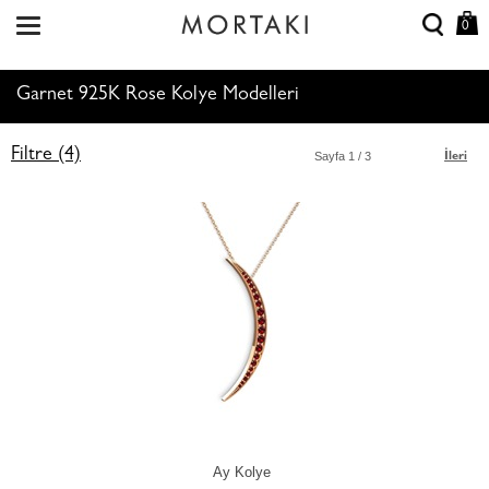
0
Garnet 925K Rose Kolye Modelleri
Filtre (4)
Sayfa
1
/ 3
İleri
Ay Kolye