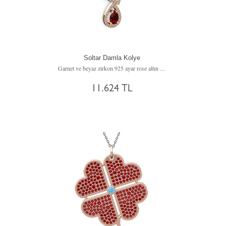
Soltar Damla Kolye
Garnet ve beyaz zirkon 925 ayar rose altın kaplama gümüş kolye (40 cm rose altın rolo zincir)
11.624 TL