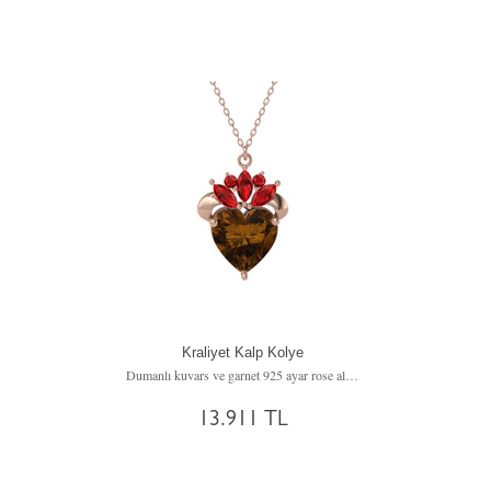
Kraliyet Kalp Kolye
Dumanlı kuvars ve garnet 925 ayar rose altın kaplama gümüş kolye (40 cm rose altın rolo zincir)
13.911 TL