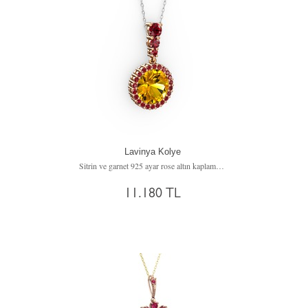
Lavinya Kolye
Sitrin ve garnet 925 ayar rose altın kaplama gümüş kolye (40 cm beyaz altın rolo zincir)
11.180 TL