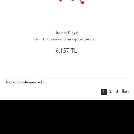
Taurus Kolye
Garnet 925 ayar rose altın kaplama gümüş kolye (40 cm gümüş rolo zincir)
6.157 TL
Toplam
listelenmektedir.
İleri
1
2
3