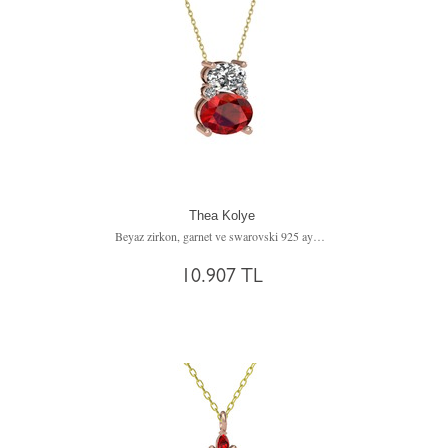
Thea Kolye
Beyaz zirkon, garnet ve swarovski 925 ayar rose altın kaplama gümüş kolye (40 cm altın rolo zincir)
10.907 TL