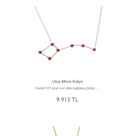
Ursa Minor Kolye
Garnet 925 ayar rose altın kaplama gümüş kolye (40 cm beyaz altın rolo zincir)
9.913 TL