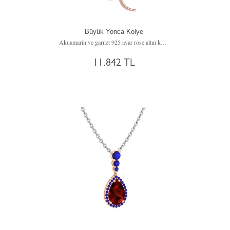
Büyük Yonca Kolye
Akuamarin ve garnet 925 ayar rose altın kaplama gümüş kolye (40 cm gümüş rolo zincir)
11.842 TL