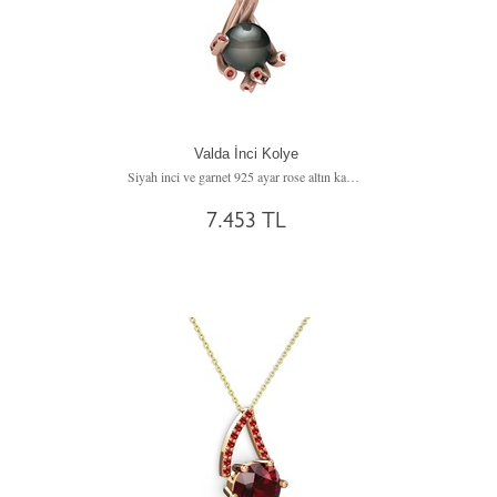
Valda İnci Kolye
Siyah inci ve garnet 925 ayar rose altın kaplama gümüş kolye (40 cm gümüş rolo zincir)
7.453 TL