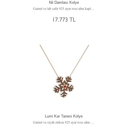
Nil Damlası Kolye
Garnet ve lab safir 925 ayar rose altın kaplama gümüş kolye (40 cm beyaz altın rolo zincir)
17.773 TL
Lumi Kar Tanesi Kolye
Garnet ve siyah zirkon 925 ayar rose altın kaplama gümüş kolye (40 cm rose altın rolo zincir)