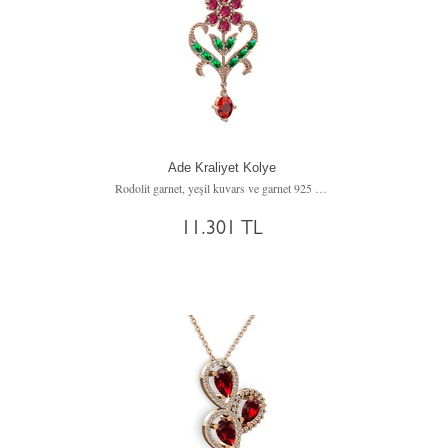
Ade Kraliyet Kolye
Rodolit garnet, yeşil kuvars ve garnet 925 ayar rose altın kaplama gümüş kolye (40 cm altın rolo zincir)
11.301 TL