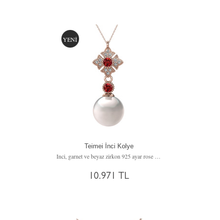
YENİ
Teimei İnci Kolye
Inci, garnet ve beyaz zirkon 925 ayar rose altın kaplama gümüş kolye (40 cm rose altın rolo zincir)
10.971 TL