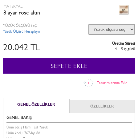
MATERYAL
8 ayar rose altın
YÜZÜK ÖLÇÜSÜ SEÇ
Yüzük Ölçüsü Hesaplayın
Üretim Süresi
20.042 TL
4 – 5 i̇ş günü
SEPETE EKLE
Tasarımlarıma Ekle
GENEL ÖZELLİKLER
ÖZELLİKLER
GENEL BAKIŞ
Ürün adı: g Harfli Taşlı Yüzük
Ürün kodu:
767-hyu8rl