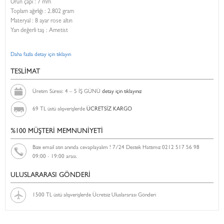
Ürün çapı : 7 mm
Toplam ağırlığı : 2.802 gram
Materyal : 8 ayar rose altın
Yarı değerli taş : Ametist
Daha fazla detay için tıklayın
TESLİMAT
Üretim Süresi: 4 – 5 İŞ GÜNÜ
detay için tıklayınız
69 TL üstü alışverişlerde
ÜCRETSİZ KARGO
%100 MÜŞTERİ MEMNUNİYETİ
Bize email atın anında cevaplayalım ! 7/24 Destek Hattımız 0212 517 56 98
09:00 - 19:00 arası.
ULUSLARARASI GÖNDERİ
1500 TL üstü alışverişlerde Ücretsiz Uluslararası Gönderi