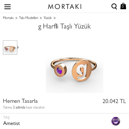
0
»
»
»
Mortakı
Takı Modelleri
Yüzük
g Harfli Taşlı Yüzük
Hemen Tasarla
20.042 TL
Takınız
2 adımda
hazır olacaktır
TAŞ
Ametist