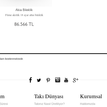
Akia Bileklik
Füme akrilik 18 ayar altın bileklik
86.566 TL
plam
listelenmektedir.
ım
Takı Dünyası
Kurumsal
Süresi
Takınız Nasıl Üretiliyor?
Hakkımızda