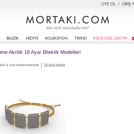
ÜYE OL
GİRİŞ 
BİLEZİK
HEDİYE
KOLEKSİYON
TREND
KİŞİYE ÖZEL ÜRETİM
me Akrilik 18 Ayar Bileklik Modelleri
24 ürün göster
plam
1
ürün listelenmektedir