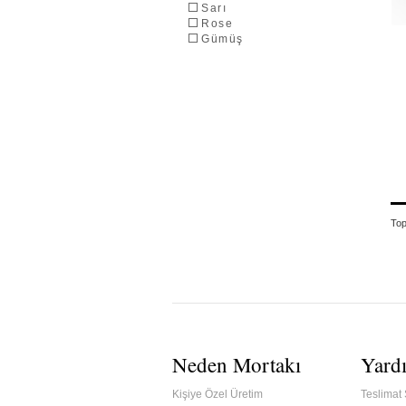
Sarı
Rose
Gümüş
To
Neden Mortakı
Yard
Kişiye Özel Üretim
Teslimat 