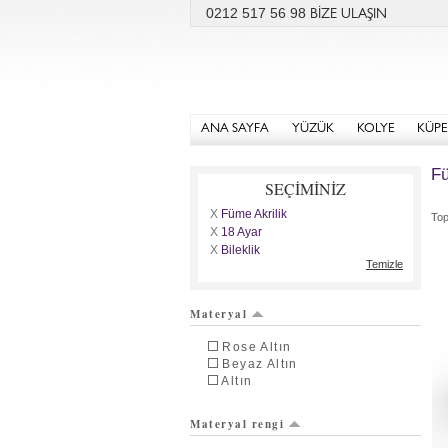
0212 517 56 98
BİZE ULAŞIN
ANA SAYFA
YÜZÜK
KOLYE
KÜPE
Fü
SEÇİMİNİZ
X
Füme Akrilik
To
X
18 Ayar
X
Bileklik
Temizle
Materyal
Rose Altın
Beyaz Altın
Altın
Materyal rengi