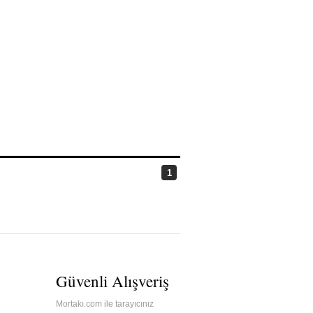
1
Güvenli Alışveriş
Mortakı.com ile tarayıcınız