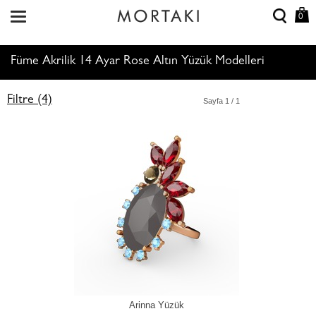
0
Füme Akrilik 14 Ayar Rose Altın Yüzük Modelleri
Filtre (4)
Sayfa
1
/ 1
Arinna Yüzük