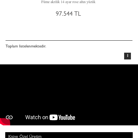
Füme akrilik 14 ayar rose altın yüzük
97.544 TL
Toplam
listelenmektedir.
1
Kişiye Özel Üretim