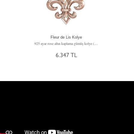
Fleur de Lis Kolye
925 ayar rose altın kaplama gümüş kolye (40 cm gümüş rolo zincir)
6.347 TL