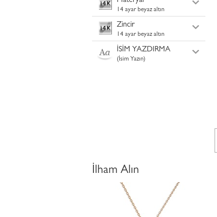
Materyal
14 ayar beyaz altın
Zincir
14 ayar beyaz altın
İSİM YAZDIRMA
(İsim Yazın)
İlham Alın