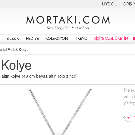
ÜYE OL
GİRİŞ 
BİLEZİK
HEDİYE
KOLEKSİYON
TREND
KİŞİYE ÖZEL ÜRETİM
briel Melek Kolye
 Kolye
ltın kolye (40 cm beyaz altın rolo zincir)
Melekl
eden 
yükley