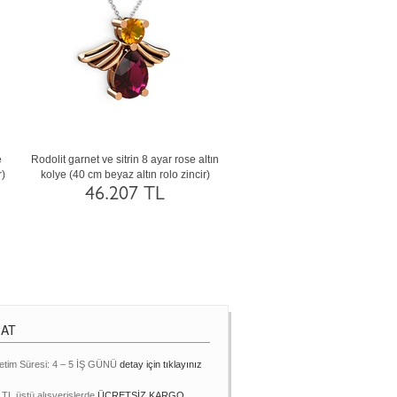
e
Rodolit garnet ve sitrin 8 ayar rose altın
Peridot ve yeşil kuvars 14 ayar a
r)
kolye (40 cm beyaz altın rolo zincir)
(40 cm beyaz altın rolo zin
46.207 TL
77.605 TL
MAT
etim Süresi: 4 – 5 İŞ GÜNÜ
detay için tıklayınız
 TL üstü alışverişlerde
ÜCRETSİZ KARGO