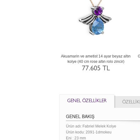
 ve sitrin 14 ayar altın kolye (40
Akuamarin ve ametist 14 ayar beyaz altın
G
m beyaz altın rolo zincir)
kolye (40 cm rose altın rolo zincir)
69.817 TL
77.605 TL
GENEL ÖZELLİKLER
ÖZELLİK
GENEL BAKIŞ
Ürün adı: Fabriel Melek Kolye
Ürün kodu:
2091-1dmokeu
Eni :
23 mm