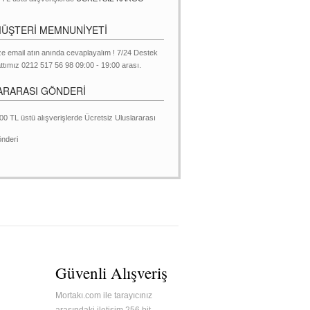
MÜŞTERİ MEMNUNİYETİ
ze email atın anında cevaplayalım ! 7/24 Destek
ttımız 0212 517 56 98 09:00 - 19:00 arası.
ARARASI GÖNDERİ
00 TL üstü alışverişlerde Ücretsiz Uluslararası
nderi
Güvenli Alışveriş
Mortakı.com ile tarayıcınız