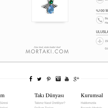
%100 
Bi
Ha
ULUSL
15
Gö
ım
Takı Dünyası
Kurumsal
Süresi
Takınız Nasıl Üretiliyor?
Hakkımızda