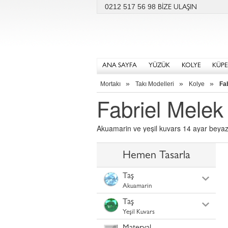
0212 517 56 98
BİZE ULAŞIN
ANA SAYFA
YÜZÜK
KOLYE
KÜPE
»
»
»
Mortakı
Takı Modelleri
Kolye
Fa
Fabriel Melek
Akuamarin ve yeşil kuvars 14 ayar beyaz a
Hemen Tasarla
Taş
Akuamarin
Taş
Yeşil Kuvars