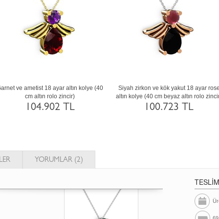
arnet ve ametist 18 ayar altın kolye (40
Siyah zirkon ve kök yakut 18 ayar ros
cm altın rolo zincir)
altın kolye (40 cm beyaz altın rolo zinci
104.902 TL
100.723 TL
LER
YORUMLAR (2)
TESLİ
Ür
69