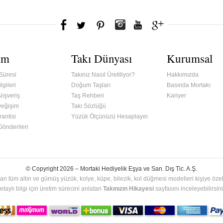
ım
Takı Dünyası
Kurumsal
Süresi
Takınız Nasıl Üretiliyor?
Hakkımızda
lgileri
Doğum Taşları
Basında Mortakı
lışveriş
Taş Rehberi
Kariyer
Değişim
Takı Sözlüğü
antisi
Yüzük Ölçünüzü Hesaplayın
 Gönderileri
© Copyright 2026 –
Mortaki Hediyelik Eşya ve San. Dış Tic. A.Ş.
an tüm altın ve gümüş yüzük, kolye, küpe, bilezik, kol düğmesi modelleri kişiye özel 
etaylı bilgi için üretim sürecini anlatan
Takınızın Hikayesi
sayfasını inceleyebilirsini