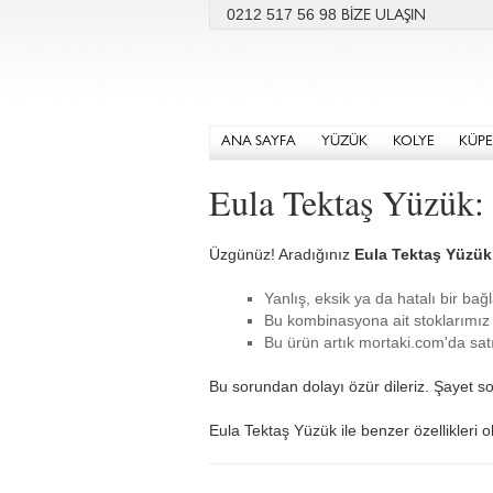
0212 517 56 98
BİZE ULAŞIN
ANA SAYFA
YÜZÜK
KOLYE
KÜPE
Eula Tektaş Yüzük:
Üzgünüz! Aradığınız
Eula Tektaş Yüzük
Yanlış, eksik ya da hatalı bir bağl
Bu kombinasyona ait stoklarımız 
Bu ürün artık mortaki.com'da satı
Bu sorundan dolayı özür dileriz. Şayet so
Eula Tektaş Yüzük ile benzer özellikleri o