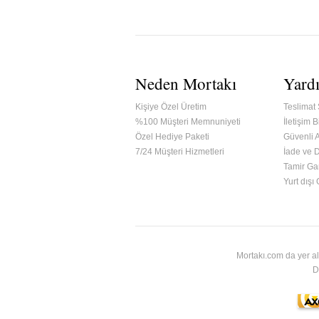
Neden Mortakı
Yard
Kişiye Özel Üretim
Teslimat 
%100 Müşteri Memnuniyeti
İletişim Bi
Özel Hediye Paketi
Güvenli A
7/24 Müşteri Hizmetleri
İade ve 
Tamir Gar
ified & Secured Godaddy
Yurt dışı
Mortakı.com da yer al
D