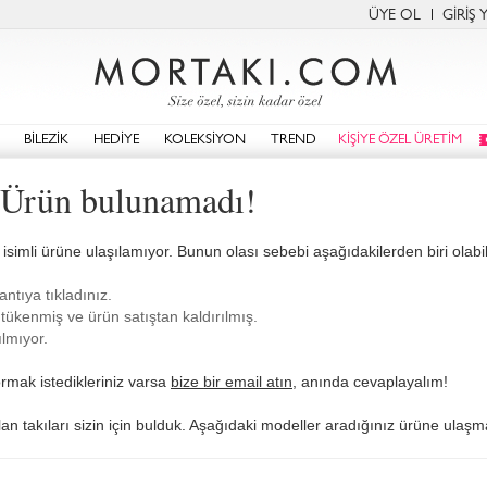
ÜYE OL
GİRİŞ 
BİLEZİK
HEDİYE
KOLEKSİYON
TREND
KİŞİYE ÖZEL ÜRETİM
 Ürün bulunamadı!
isimli ürüne ulaşılamıyor. Bunun olası sebebi aşağıdakilerden biri olabili
antıya tıkladınız.
tükenmiş ve ürün satıştan kaldırılmış.
lmıyor.
rmak istedikleriniz varsa
bize bir email atın
, anında cevaplayalım!
lan takıları sizin için bulduk. Aşağıdaki modeller aradığınız ürüne ulaşma