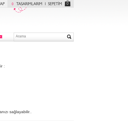
0
YAP
TASARIMLARIM
SEPETİM
0
r :
nızı sağlayabilir..