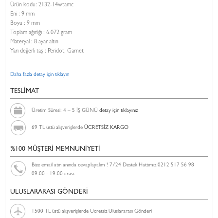
Ürün kodu:
2132-14wtamc
Eni :
9 mm
Boyu :
9 mm
Toplam ağırlığı : 6.072 gram
Materyal : 8 ayar altın
Yarı değerli taş : Peridot, Garnet
Daha fazla detay için tıklayın
TESLİMAT
Üretim Süresi: 4 – 5 İŞ GÜNÜ
detay için tıklayınız
69 TL üstü alışverişlerde
ÜCRETSİZ KARGO
%100 MÜŞTERİ MEMNUNİYETİ
Bize email atın anında cevaplayalım ! 7/24 Destek Hattımız 0212 517 56 98
09:00 - 19:00 arası.
ULUSLARARASI GÖNDERİ
1500 TL üstü alışverişlerde Ücretsiz Uluslararası Gönderi