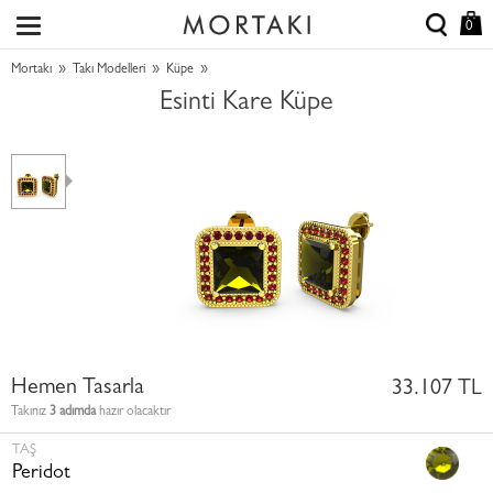
0
»
»
»
Mortakı
Takı Modelleri
Küpe
Esinti Kare Küpe
Hemen Tasarla
33.107 TL
Takınız
3 adımda
hazır olacaktır
TAŞ
Peridot