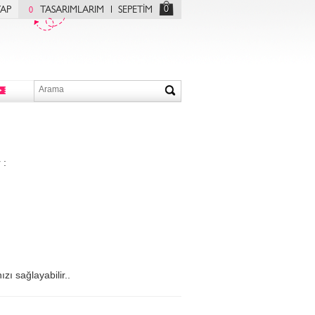
0
YAP
TASARIMLARIM
SEPETİM
0
 :
zı sağlayabilir..