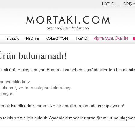
ÜYE OL
GİRİŞ 
BİLEZİK
HEDİYE
KOLEKSİYON
TREND
KİŞİYE ÖZEL ÜRETİM
 Ürün bulunamadı!
simli ürüne ulaşılamıyor. Bunun olası sebebi aşağıdakilerden biri olabilir
antıya tıkladınız.
tükenmiş ve ürün satıştan kaldırılmış.
lmıyor.
rmak istedikleriniz varsa
bize bir email atın
, anında cevaplayalım!
an takıları sizin için bulduk. Aşağıdaki modeller aradığınız ürüne ulaşmanı