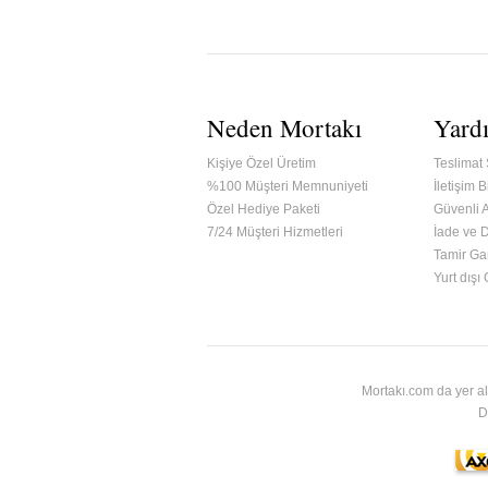
Neden Mortakı
Yard
Kişiye Özel Üretim
Teslimat 
%100 Müşteri Memnuniyeti
İletişim Bi
Özel Hediye Paketi
Güvenli A
7/24 Müşteri Hizmetleri
İade ve 
Tamir Gar
ified & Secured Godaddy
Yurt dışı
Mortakı.com da yer al
D