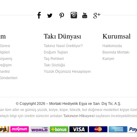
ım
Takı Dünyası
Kurumsal
Süresi
Takınız Nasıl Üretiliyor?
Hakkımızda
lgileri
Doğum Taşları
Basında Mortakı
lışveriş
Taş Rehberi
Kariyer
Değişim
Takı Sözlüğü
antisi
Yüzük Ölçünüzü Hesaplayın
 Gönderileri
© Copyright 2026 –
Mortaki Hediyelik Eşya ve San. Dış Tic. A.Ş.
an tüm altın ve gümüş yüzük, kolye, küpe, bilezik, kol düğmesi modelleri kişiye özel 
etaylı bilgi için üretim sürecini anlatan
Takınızın Hikayesi
sayfasını inceleyebilirsini