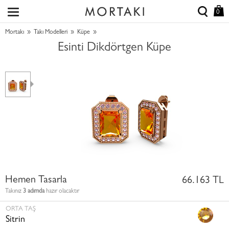
0
»
»
»
Mortakı
Takı Modelleri
Küpe
Esinti Dikdörtgen Küpe
Hemen Tasarla
66.163 TL
Takınız
3 adımda
hazır olacaktır
ORTA TAŞ
Sitrin