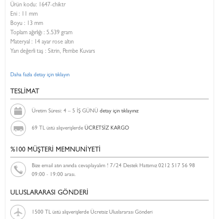
Ürün kodu:
1647-chiktr
Eni :
11 mm
Boyu :
13 mm
Toplam ağırlığı : 5.539 gram
Materyal : 14 ayar rose altın
Yarı değerli taş : Sitrin, Pembe Kuvars
Daha fazla detay için tıklayın
TESLİMAT
Üretim Süresi: 4 – 5 İŞ GÜNÜ
detay için tıklayınız
69 TL üstü alışverişlerde
ÜCRETSİZ KARGO
%100 MÜŞTERİ MEMNUNİYETİ
Bize email atın anında cevaplayalım ! 7/24 Destek Hattımız 0212 517 56 98
09:00 - 19:00 arası.
ULUSLARARASI GÖNDERİ
1500 TL üstü alışverişlerde Ücretsiz Uluslararası Gönderi